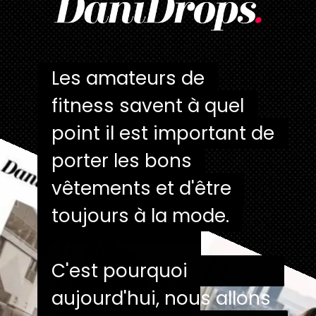
Les amateurs de
Les amateurs de
fitness savent à quel
fitness savent à quel
point il est important de
point il est important de
porter les bons
porter les bons
vêtements et d'être
vêtements et d'être