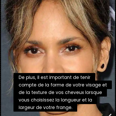
De plus, il est important de tenir
De plus, il est important de tenir
compte de la forme de votre visage et
compte de la forme de votre visage et
de la texture de vos cheveux lorsque
de la texture de vos cheveux lorsque
vous choisissez la longueur et la
vous choisissez la longueur et la
largeur de votre frange.
largeur de votre frange.