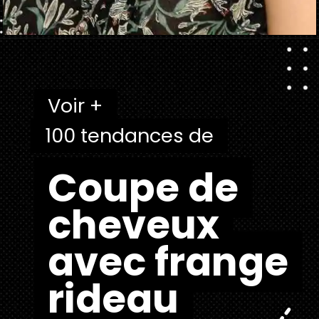
Ouverture
https://danidrops.com.br/fr/tendance-coupe-de-cheveux-avec-frange-2025/
Voir +
Voir +
100 tendances de
100 tendances de
Coupe de
Coupe de
cheveux
cheveux
avec frange
avec frange
rideau
rideau