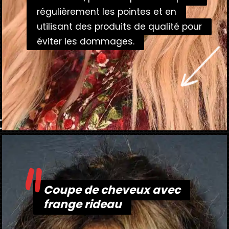
régulièrement les pointes et en
régulièrement les pointes et en
utilisant des produits de qualité pour
utilisant des produits de qualité pour
éviter les dommages.
éviter les dommages.
"
Ouverture
https://danidrops.com.br/fr/tendance-coupe-de-cheveux-avec-frange-2025/
Coupe de cheveux avec
Coupe de cheveux avec
frange rideau
frange rideau