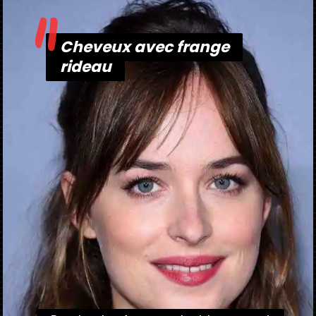
"
Cheveux avec frange
Cheveux avec frange
rideau
rideau