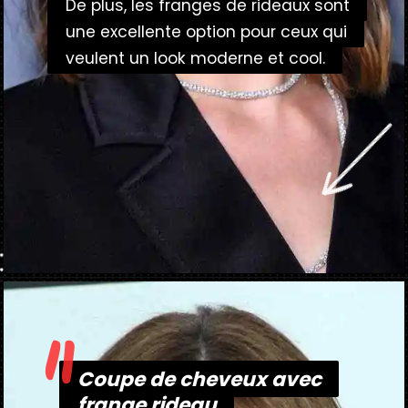
De plus, les franges de rideaux sont
De plus, les franges de rideaux sont
une excellente option pour ceux qui
une excellente option pour ceux qui
veulent un look moderne et cool.
veulent un look moderne et cool.
"
Ouverture
https://danidrops.com.br/fr/tendance-coupe-de-cheveux-avec-frange-2025/
Coupe de cheveux avec
Coupe de cheveux avec
frange rideau
frange rideau