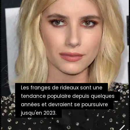
Les franges de rideaux sont une
Les franges de rideaux sont une
tendance populaire depuis quelques
tendance populaire depuis quelques
années et devraient se poursuivre
années et devraient se poursuivre
jusqu'en 2023.
jusqu'en 2023.