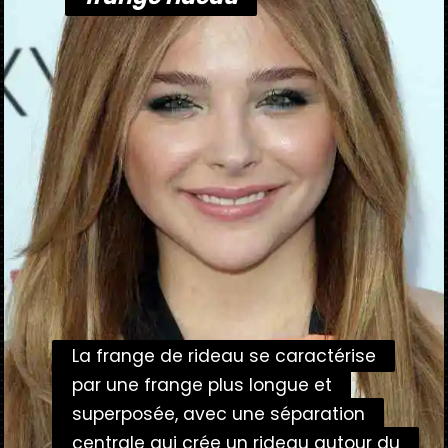
La frange de rideau se caractérise
La frange de rideau se caractérise
par une frange plus longue et
par une frange plus longue et
superposée, avec une séparation
superposée, avec une séparation
centrale qui crée un rideau autour du
centrale qui crée un rideau autour du