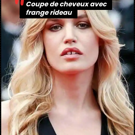
"
Coupe de cheveux avec
Coupe de cheveux avec
frange rideau
frange rideau