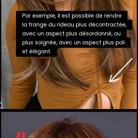
Par exemple, il est possible de rendre
Par exemple, il est possible de rendre
la frange du rideau plus décontractée,
la frange du rideau plus décontractée,
avec un aspect plus désordonné, ou
avec un aspect plus désordonné, ou
plus soignée, avec un aspect plus poli
plus soignée, avec un aspect plus poli
et élégant.
et élégant.
Ouverture
https://danidrops.com.br/fr/tendance-coupe-de-cheveux-avec-frange-2025/