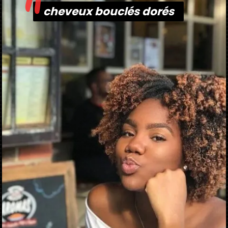
"
cheveux bouclés dorés
cheveux bouclés dorés