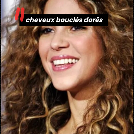
"
cheveux bouclés dorés
cheveux bouclés dorés