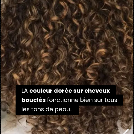
LA
LA
couleur dorée sur cheveux
couleur dorée sur cheveux
bouclés
bouclés
fonctionne bien sur tous
fonctionne bien sur tous
les tons de peau...
les tons de peau...