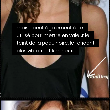
mais il peut également être
mais il peut également être
utilisé pour mettre en valeur le
utilisé pour mettre en valeur le
teint de la peau noire, le rendant
teint de la peau noire, le rendant
plus vibrant et lumineux.
plus vibrant et lumineux.
Ouverture
https://danidrops.com.br/fr/tendance-coupe-de-cheveux-boucles-2025/