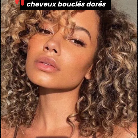
"
cheveux bouclés dorés
cheveux bouclés dorés