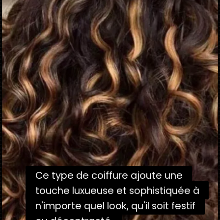
Ce type de coiffure ajoute une
Ce type de coiffure ajoute une
touche luxueuse et sophistiquée à
touche luxueuse et sophistiquée à
n'importe quel look, qu'il soit festif
n'importe quel look, qu'il soit festif