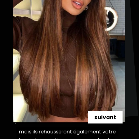
suivant
mais ils rehausseront également votre
mais ils rehausseront également votre