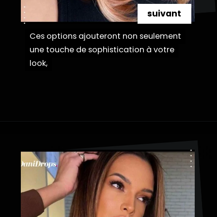
suivant
Ces options ajouteront non seulement
Ces options ajouteront non seulement
une touche de sophistication à votre
une touche de sophistication à votre
Ouverture
https://danidrops.com.br/fr/couleur-de-cheveux-marron-cuivre/
look,
look,