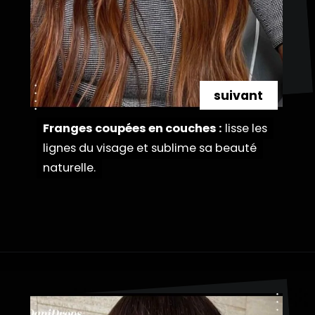
suivant
Franges coupées en couches :
Franges coupées en couches :
lisse les
lisse les
lignes du visage et sublime sa beauté
lignes du visage et sublime sa beauté
naturelle.
naturelle.
Ouverture
https://danidrops.com.br/fr/couleur-de-cheveux-marron-cuivre/