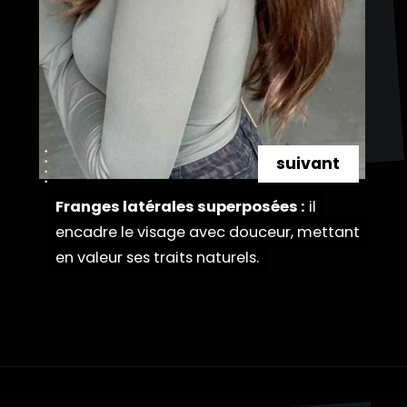
suivant
Franges latérales superposées :
Franges latérales superposées :
il
il
encadre le visage avec douceur, mettant
encadre le visage avec douceur, mettant
en valeur ses traits naturels.
en valeur ses traits naturels.
Ouverture
https://danidrops.com.br/fr/couleur-de-cheveux-marron-cuivre/