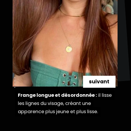
suivant
Frange longue et désordonnée :
Frange longue et désordonnée :
il lisse
il lisse
les lignes du visage, créant une
les lignes du visage, créant une
apparence plus jeune et plus lisse.
apparence plus jeune et plus lisse.