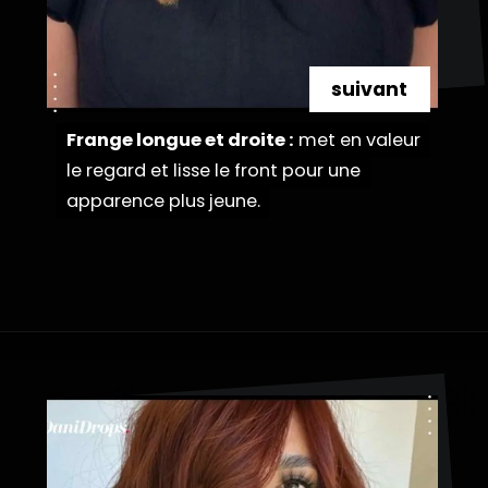
suivant
Frange longue et droite :
Frange longue et droite :
met en valeur
met en valeur
le regard et lisse le front pour une
le regard et lisse le front pour une
apparence plus jeune.
apparence plus jeune.
Ouverture
https://danidrops.com.br/fr/couleur-de-cheveux-marron-cuivre/