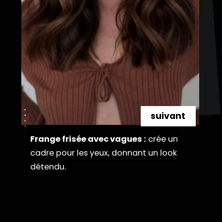
suivant
Frange frisée avec vagues :
Frange frisée avec vagues :
crée un
crée un
cadre pour les yeux, donnant un look
cadre pour les yeux, donnant un look
détendu.
détendu.