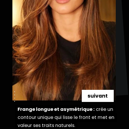
suivant
Frange longue et asymétrique :
Frange longue et asymétrique :
crée un
crée un
contour unique qui lisse le front et met en
contour unique qui lisse le front et met en
valeur ses traits naturels.
valeur ses traits naturels.