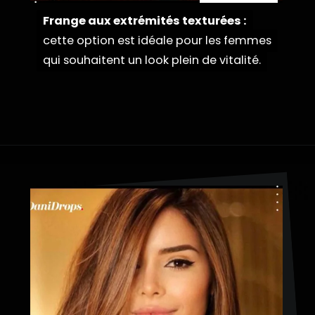
Frange aux extrémités texturées :
Frange aux extrémités texturées :
cette option est idéale pour les femmes
cette option est idéale pour les femmes
qui souhaitent un look plein de vitalité.
qui souhaitent un look plein de vitalité.
Ouverture
https://danidrops.com.br/fr/couleur-de-cheveux-marron-cuivre/