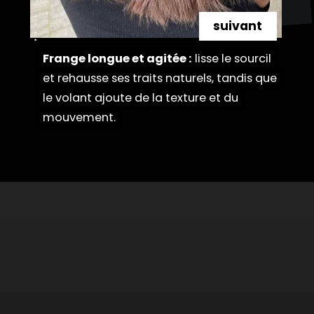
suivant
Frange longue et agitée :
Frange longue et agitée :
lisse le sourcil
lisse le sourcil
et rehausse ses traits naturels, tandis que
et rehausse ses traits naturels, tandis que
le volant ajoute de la texture et du
le volant ajoute de la texture et du
mouvement.
mouvement.
Ouverture
https://danidrops.com.br/fr/couleur-de-cheveux-marron-cuivre/