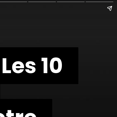
 Les 10
 Les 10