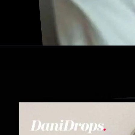
Ouverture
https://danidrops.com.br/fr/tendance-coupe-de-c