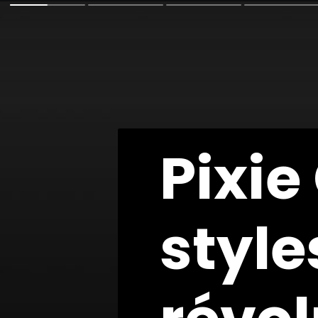
Pixie
Pixie
style
style