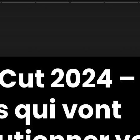
 Cut 2024 –
 Cut 2024 –
s qui vont
s qui vont