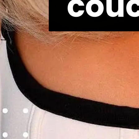
couc
couc