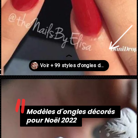
"
Ouverture
https://danidrops.com.br/fr/ongle-decore-pour-noel-2022/
Modèles d'ongles décorés
Modèles d'ongles décorés
pour Noël 2022
pour Noël 2022