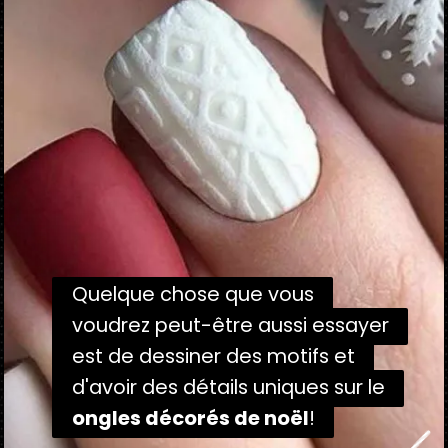
Quelque chose que vous
Quelque chose que vous
voudrez peut-être aussi essayer
voudrez peut-être aussi essayer
est de dessiner des motifs et
est de dessiner des motifs et
d'avoir des détails uniques sur le
d'avoir des détails uniques sur le
ongles décorés de noël
ongles décorés de noël
!
!