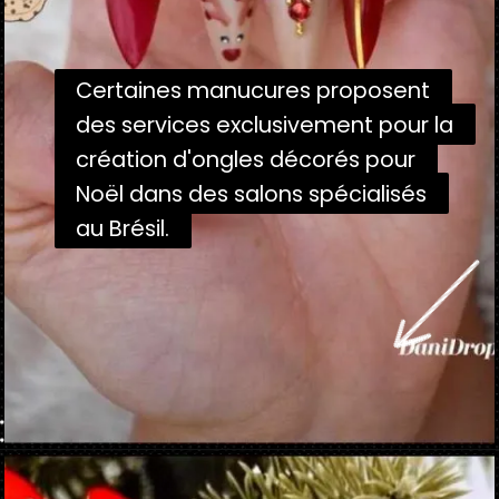
Certaines manucures proposent
Certaines manucures proposent
des services exclusivement pour la
des services exclusivement pour la
création d'ongles décorés pour
création d'ongles décorés pour
Noël dans des salons spécialisés
Noël dans des salons spécialisés
au Brésil.
au Brésil.
Ouverture
https://danidrops.com.br/fr/ongle-decore-pour-noel-2022/