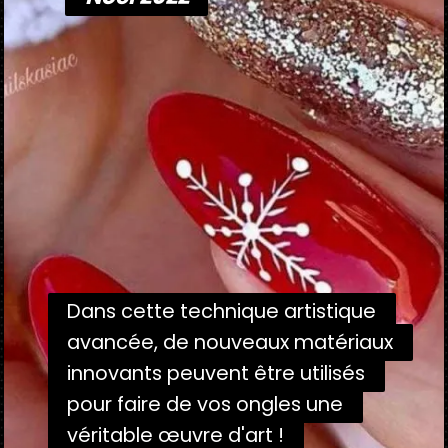
Dans cette technique artistique
Dans cette technique artistique
avancée, de nouveaux matériaux
avancée, de nouveaux matériaux
innovants peuvent être utilisés
innovants peuvent être utilisés
pour faire de vos ongles une
pour faire de vos ongles une
véritable œuvre d'art !
véritable œuvre d'art !