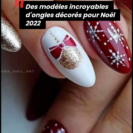
"
Des modèles incroyables
Des modèles incroyables
d'ongles décorés pour Noël
d'ongles décorés pour Noël
2022
2022