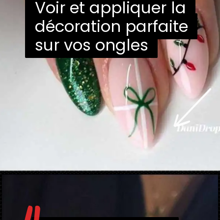
Voir et appliquer la
Voir et appliquer la
décoration parfaite
décoration parfaite
sur vos ongles
sur vos ongles
Ouverture
https://danidrops.com.br/fr/ongle-decore-pour-noel-2022/