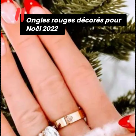
"
Ongles rouges décorés pour
Ongles rouges décorés pour
Noël 2022
Noël 2022