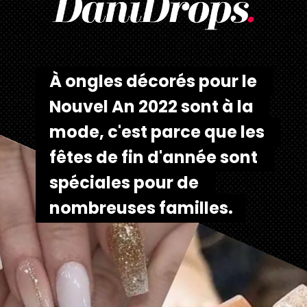
À 
À 
ongles décorés pour le 
ongles décorés pour le 
Nouvel An 2022 
Nouvel An 2022 
sont à la 
sont à la 
mode, c'est parce que les 
mode, c'est parce que les 
fêtes de fin d'année sont 
fêtes de fin d'année sont 
spéciales pour de 
spéciales pour de 
nombreuses familles.
nombreuses familles. 