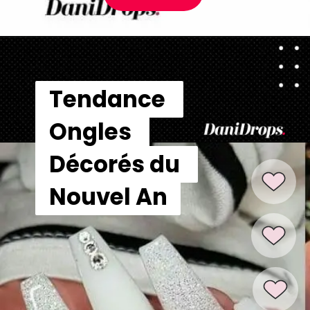
Tendance 
Tendance 
Ongles 
Ongles 
Décorés du 
Décorés du 
Nouvel An
Nouvel An