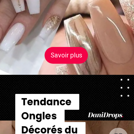
Savoir plus
Savoir plus
Tendance 
Tendance 
Ongles 
Ongles 
Décorés du 
Décorés du 