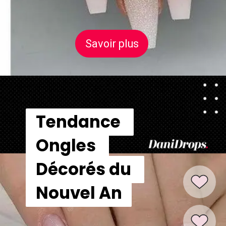
Savoir plus
Savoir plus
Tendance 
Tendance 
Ongles 
Ongles 
Décorés du 
Décorés du 
Nouvel An
Nouvel An