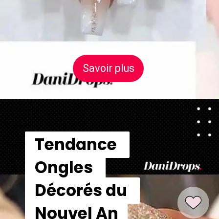
Savoir plus
Savoir plus
Tendance 
Tendance 
Ongles 
Ongles 
Décorés du 
Décorés du 
Nouvel An
Nouvel An