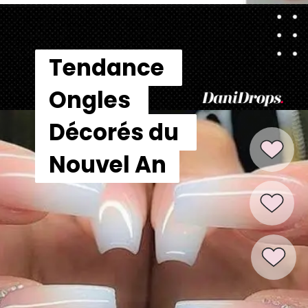
Tendance 
Tendance 
Ongles 
Ongles 
Décorés du 
Décorés du 
Nouvel An
Nouvel An