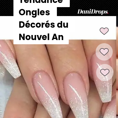
Tendance 
Tendance 
Ongles 
Ongles 
Décorés du 
Décorés du 
Nouvel An
Nouvel An