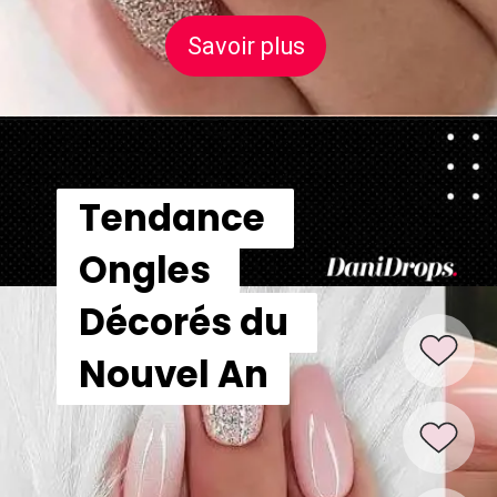
Savoir plus
Savoir plus
Tendance 
Tendance 
Ongles 
Ongles 
Décorés du 
Décorés du 
Nouvel An
Nouvel An