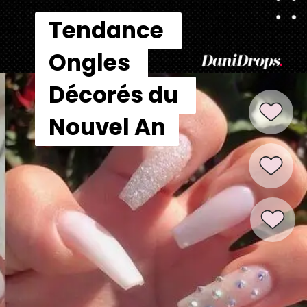
Tendance 
Tendance 
Ongles 
Ongles 
Décorés du 
Décorés du 
Nouvel An
Nouvel An