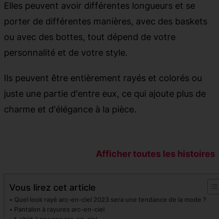
Elles peuvent avoir différentes longueurs et se
porter de différentes manières, avec des baskets
ou avec des bottes, tout dépend de votre
personnalité et de votre style.
Ils peuvent être entièrement rayés et colorés ou
juste une partie d'entre eux, ce qui ajoute plus de
charme et d'élégance à la pièce.
Rainbow
Look Rainbow
Look avec
Stripes – 10
Stripes –
Afficher toutes les histoires
Rainbow
looks pour
Découvrez
Stripes 2023
rester à la mode
cette mode qui
Tendance su
est sur tiktok
les réseaux
Vous lirez cet article
sociaux
Quel look rayé arc-en-ciel 2023 sera une tendance de la mode ?
Pantalon à rayures arc-en-ciel
t-shirt à rayures arc-en-ciel