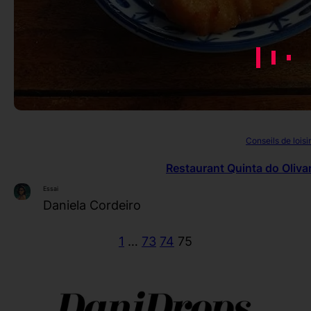
Conseils de loisi
Restaurant Quinta do Oliv
Essai
Daniela Cordeiro
1
…
73
74
75