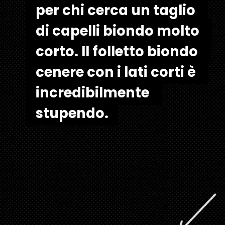
per chi cerca un taglio 
per chi cerca un taglio 
di capelli biondo molto 
di capelli biondo molto 
corto. Il folletto biondo 
corto. Il folletto biondo 
cenere con i lati corti è 
cenere con i lati corti è 
incredibilmente 
incredibilmente 
stupendo.