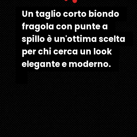
"
Un taglio corto biondo 
Un taglio corto biondo 
fragola con punte a 
fragola con punte a 
spillo è un'ottima scelta 
spillo è un'ottima scelta 
per chi cerca un look 
per chi cerca un look 
elegante e moderno. 

elegante e moderno. 