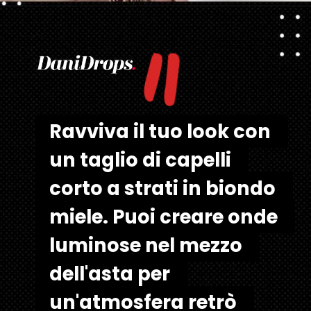
"
Apertura in corso
https://danidrops.com.br/it/tendenza-taglio-capelli-donna-2025/
Ravviva il tuo look con 
Ravviva il tuo look con 
un taglio di capelli 
un taglio di capelli 
corto a strati in biondo 
corto a strati in biondo 
miele. Puoi creare onde 
miele. Puoi creare onde 
luminose nel mezzo 
luminose nel mezzo 
dell'asta per 
dell'asta per 
un'atmosfera retrò 
un'atmosfera retrò 