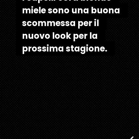
miele sono una buona 
miele sono una buona 
scommessa per il 
scommessa per il 
nuovo look per la 
nuovo look per la 
prossima stagione. 
prossima stagione.  