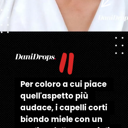
"
Apertura in corso
https://danidrops.com.br/it/tendenza-taglio-capelli-donna-2025/
Per coloro a cui piace 
Per coloro a cui piace 
quell'aspetto più 
quell'aspetto più 
audace, i capelli corti 
audace, i capelli corti 
biondo miele con un 
biondo miele con un 