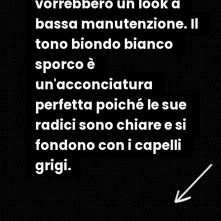
vorrebbero un look a 
vorrebbero un look a 
bassa manutenzione. Il 
bassa manutenzione. Il 
tono biondo bianco 
tono biondo bianco 
sporco è 
sporco è 
un'acconciatura 
un'acconciatura 
perfetta poiché le sue 
perfetta poiché le sue 
radici sono chiare e si 
radici sono chiare e si 
fondono con i capelli 
fondono con i capelli 
grigi.
grigi.