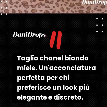
"
Apertura in corso
https://danidrops.com.br/it/tendenza-taglio-capelli-donna-2025/
Taglio chanel biondo 
Taglio chanel biondo 
miele. Un'acconciatura 
miele. Un'acconciatura 
perfetta per chi 
perfetta per chi 
preferisce un look più 
preferisce un look più 
elegante e discreto.
elegante e discreto.