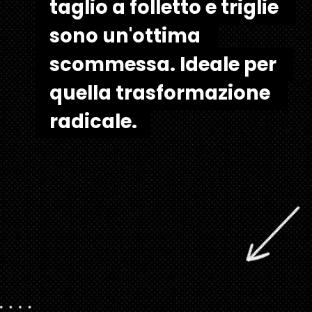
taglio a folletto e triglie 
taglio a folletto e triglie 
sono un'ottima 
sono un'ottima 
scommessa. Ideale per 
scommessa. Ideale per 
quella trasformazione 
quella trasformazione 
radicale.
radicale.