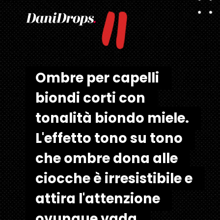
"
Ombre per capelli 
Ombre per capelli 
biondi corti con 
biondi corti con 
tonalità biondo miele. 
tonalità biondo miele.
L'effetto tono su tono 
L'effetto tono su tono 
che ombre dona alle 
che ombre dona alle 
ciocche è irresistibile e 
ciocche è irresistibile e 
attira l'attenzione 
attira l'attenzione 
ovunque vada.
ovunque vada.