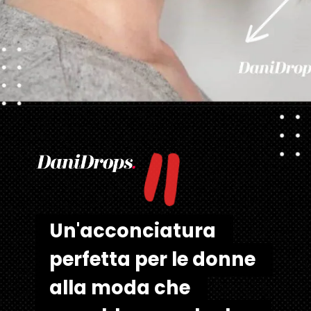
"
Apertura in corso
https://danidrops.com.br/it/tendenza-taglio-capelli-donna-2025/
Un'acconciatura 
Un'acconciatura 
perfetta per le donne 
perfetta per le donne 
alla moda che 
alla moda che 