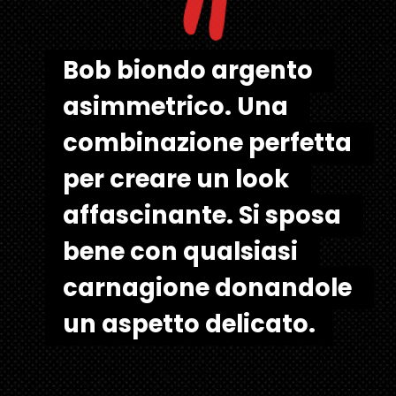
"
Bob biondo argento 
Bob biondo argento 
asimmetrico. Una 
asimmetrico. Una 
combinazione perfetta 
combinazione perfetta 
per creare un look 
per creare un look 
affascinante. Si sposa 
affascinante. Si sposa 
bene con qualsiasi 
bene con qualsiasi 
carnagione donandole 
carnagione donandole 
un aspetto delicato.