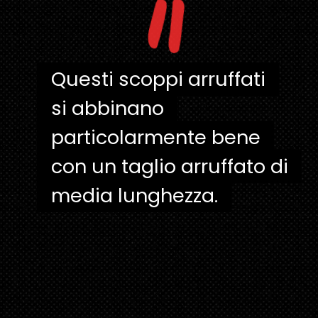
"
Questi scoppi arruffati
Questi scoppi arruffati
si abbinano
si abbinano
particolarmente bene
particolarmente bene
con un taglio arruffato di
con un taglio arruffato di
media lunghezza.