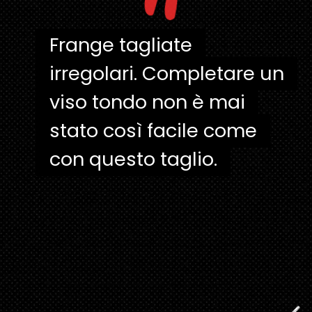
"
Frange tagliate
Frange tagliate
irregolari. Completare un
irregolari. Completare un
viso tondo non è mai
viso tondo non è mai
stato così facile come
stato così facile come
con questo taglio.