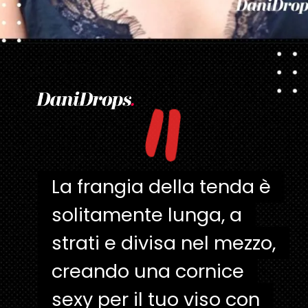
"
Apertura in corso
https://danidrops.com.br/it/taglio-di-capelli-con-la-frangetta/
La frangia della tenda è
La frangia della tenda è
solitamente lunga, a
solitamente lunga, a
strati e divisa nel mezzo,
strati e divisa nel mezzo,
creando una cornice
creando una cornice
sexy per il tuo viso con
sexy per il tuo viso con