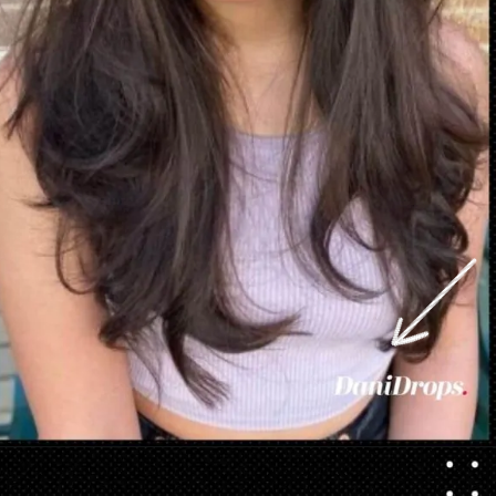
Apertura in corso
https://danidrops.com.br/it/taglio-di-capelli-con-la-frangetta/