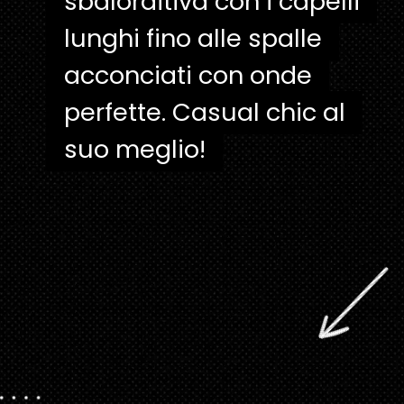
sbalorditiva con i capelli
sbalorditiva con i capelli
lunghi fino alle spalle
lunghi fino alle spalle
acconciati con onde
acconciati con onde
perfette. Casual chic al
perfette. Casual chic al
suo meglio!