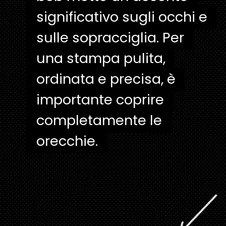
significativo sugli occhi e
significativo sugli occhi e
sulle sopracciglia. Per
sulle sopracciglia. Per
una stampa pulita,
una stampa pulita,
ordinata e precisa, è
ordinata e precisa, è
importante coprire
importante coprire
completamente le
completamente le
orecchie.