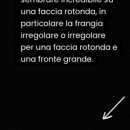
una faccia rotonda, in
una faccia rotonda, in
particolare la frangia
particolare la frangia
irregolare o irregolare
irregolare o irregolare
per una faccia rotonda e
per una faccia rotonda e
una fronte grande.