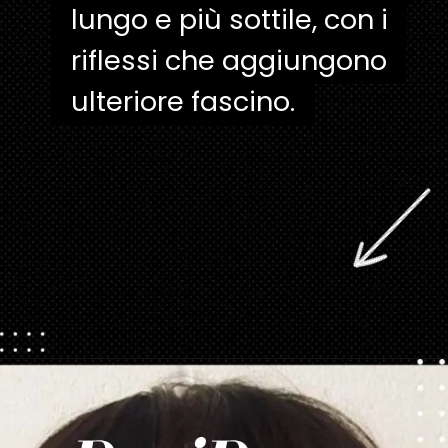
lungo e più sottile, con i
lungo e più sottile, con i
riflessi che aggiungono
riflessi che aggiungono
ulteriore fascino.
Apertura in corso
https://danidrops.com.br/it/taglio-di-capelli-con-la-frangetta/