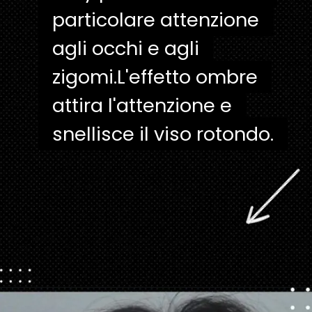
particolare attenzione
particolare attenzione
agli occhi e agli
agli occhi e agli
zigomi.L'effetto ombre
zigomi.L'effetto ombre
attira l'attenzione e
attira l'attenzione e
snellisce il viso rotondo.
Apertura in corso
https://danidrops.com.br/it/taglio-di-capelli-con-la-frangetta/