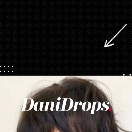
Apertura in corso
https://danidrops.com.br/it/taglio-di-capelli-con-la-frangetta/