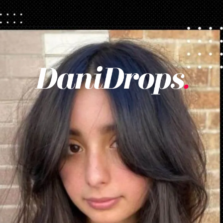
Apertura in corso
https://danidrops.com.br/it/taglio-di-capelli-con-la-frangetta/