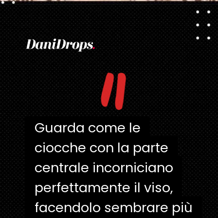
Apertura in corso
https://danidrops.com.br/it/taglio-di-capelli-con-la-frangetta/
"
Guarda come le
Guarda come le
ciocche con la parte
ciocche con la parte
centrale incorniciano
centrale incorniciano
perfettamente il viso,
perfettamente il viso,
facendolo sembrare più
facendolo sembrare più