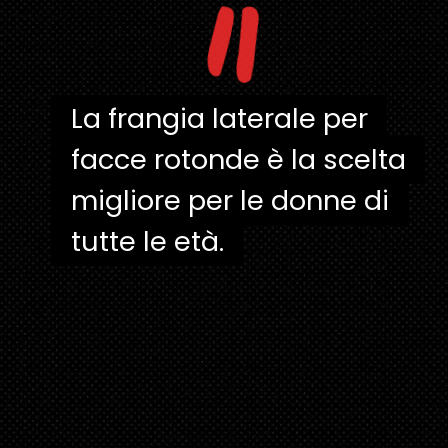
"
La frangia laterale per
La frangia laterale per
facce rotonde è la scelta
facce rotonde è la scelta
migliore per le donne di
migliore per le donne di
tutte le età.