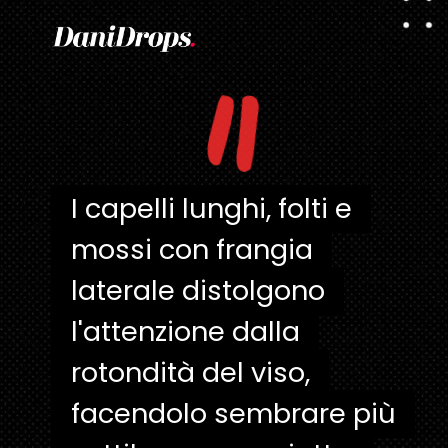
"
I capelli lunghi, folti e
I capelli lunghi, folti e
mossi con frangia
mossi con frangia
laterale distolgono
laterale distolgono
l'attenzione dalla
l'attenzione dalla
rotondità del viso,
rotondità del viso,
facendolo sembrare più
facendolo sembrare più