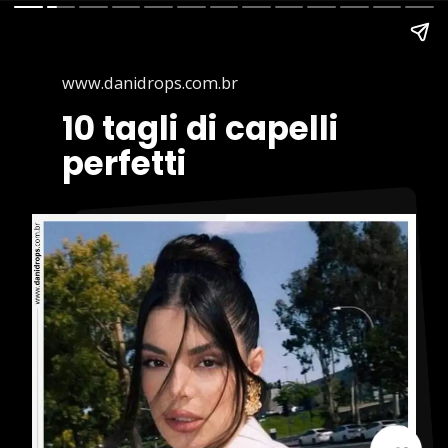
www.danidrops.com.br
www.danidrops.com.br
10 tagli di capelli
10 tagli di capelli
perfetti
perfetti