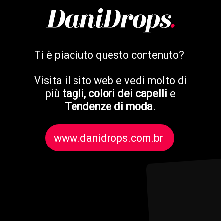
Ti è piaciuto questo contenuto?
Visita il sito web e vedi molto di
più
tagli, colori dei capelli
e
Tendenze di moda
.
www.danidrops.com.br
www.danidrops.com.br