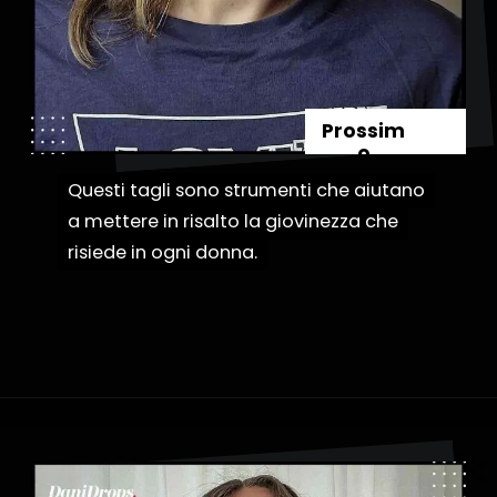
Prossim
o
Questi tagli sono strumenti che aiutano
Questi tagli sono strumenti che aiutano
a mettere in risalto la giovinezza che
a mettere in risalto la giovinezza che
risiede in ogni donna.
risiede in ogni donna.
Apertura in corso
https://danidrops.com.br/it/categoria/capelli/