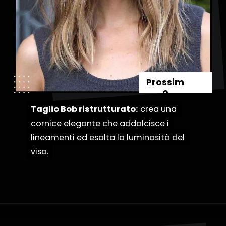
Prossim
o
Taglio Bob ristrutturato:
Taglio Bob ristrutturato:
crea una
crea una
cornice elegante che addolcisce i
cornice elegante che addolcisce i
lineamenti ed esalta la luminosità del
lineamenti ed esalta la luminosità del
viso.
viso.
Apertura in corso
https://danidrops.com.br/it/categoria/capelli/