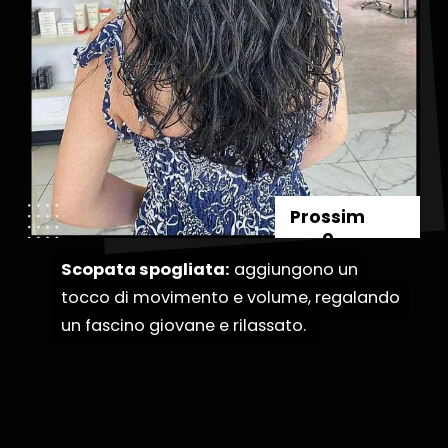
Prossim
o
Scopata spogliata:
Scopata spogliata:
aggiungono un
aggiungono un
tocco di movimento e volume, regalando
tocco di movimento e volume, regalando
un fascino giovane e rilassato.
un fascino giovane e rilassato.