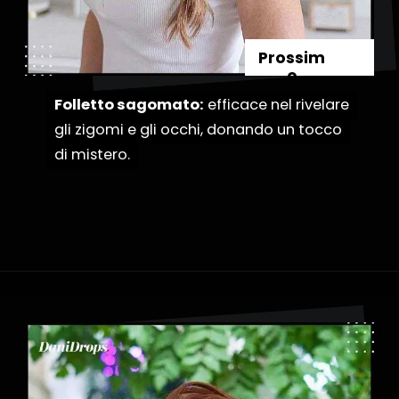
Prossim
o
Folletto sagomato:
Folletto sagomato:
efficace nel rivelare
efficace nel rivelare
gli zigomi e gli occhi, donando un tocco
gli zigomi e gli occhi, donando un tocco
di mistero.
di mistero.
Apertura in corso
https://danidrops.com.br/it/categoria/capelli/