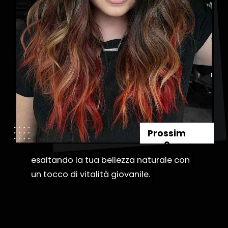
Prossim
o
esaltando la tua bellezza naturale con
esaltando la tua bellezza naturale con
un tocco di vitalità giovanile.
un tocco di vitalità giovanile.