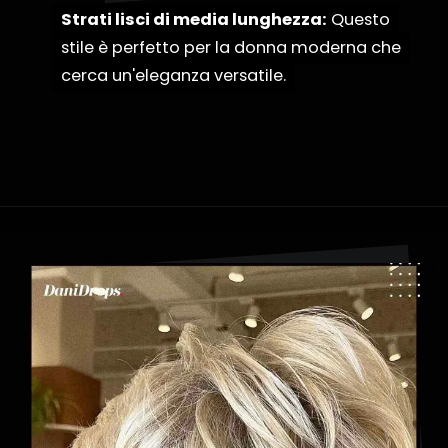
Strati lisci di media lunghezza:
Strati lisci di media lunghezza:
Questo
Questo
stile è perfetto per la donna moderna che
stile è perfetto per la donna moderna che
cerca un'eleganza versatile.
cerca un'eleganza versatile.
Apertura in corso
https://danidrops.com.br/it/categoria/capelli/