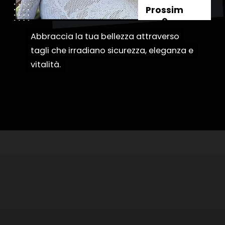
Prossim
o
Abbraccia la tua bellezza attraverso
Abbraccia la tua bellezza attraverso
tagli che irradiano sicurezza, eleganza e
tagli che irradiano sicurezza, eleganza e
vitalità.
vitalità.
Apertura in corso
https://danidrops.com.br/it/categoria/capelli/