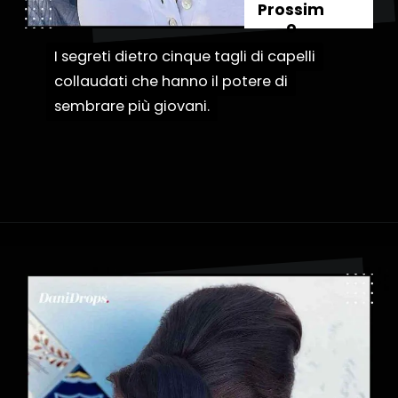
Prossim
o
I segreti dietro cinque tagli di capelli
I segreti dietro cinque tagli di capelli
collaudati che hanno il potere di
collaudati che hanno il potere di
sembrare più giovani.
sembrare più giovani.
Apertura in corso
https://danidrops.com.br/it/categoria/capelli/