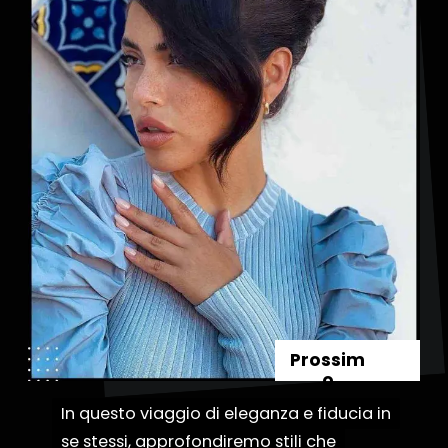
Prossim
o
In questo viaggio di eleganza e fiducia in
In questo viaggio di eleganza e fiducia in
se stessi, approfondiremo stili che
se stessi, approfondiremo stili che