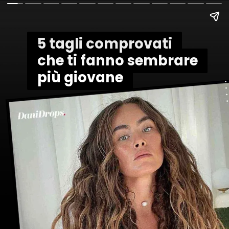
5 tagli comprovati
5 tagli comprovati
che ti fanno sembrare
che ti fanno sembrare
più giovane
più giovane