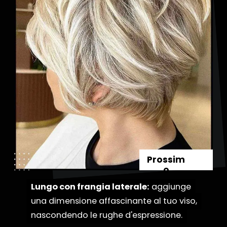
Prossim
o
Lungo con frangia laterale:
Lungo con frangia laterale:
aggiunge
aggiunge
una dimensione affascinante al tuo viso,
una dimensione affascinante al tuo viso,
nascondendo le rughe d'espressione.
nascondendo le rughe d'espressione.