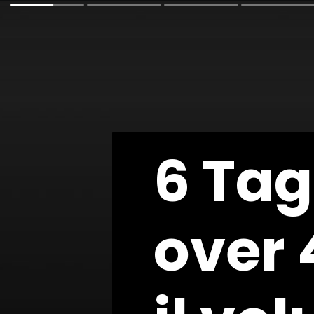
6 Tag
6 Tag
over 
over 