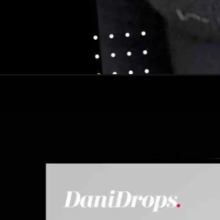
Apertura in corso
https://danidrops.com.br/it/categoria/capell