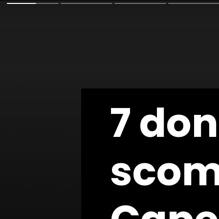
7 do
7 do
scom
scom