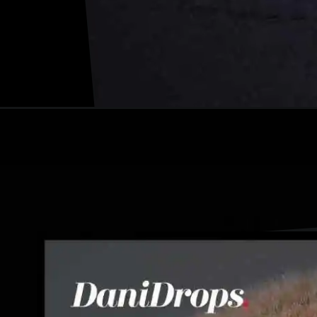
Apertura in corso
https://danidrops.com.br/it/taglio-di-capelli