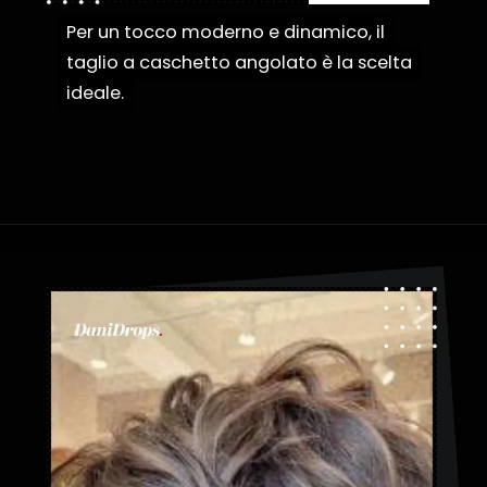
Per un tocco moderno e dinamico, il
Per un tocco moderno e dinamico, il
taglio a caschetto angolato è la scelta
taglio a caschetto angolato è la scelta
ideale.
ideale.
Apertura in corso
https://danidrops.com.br/it/categoria/capelli/