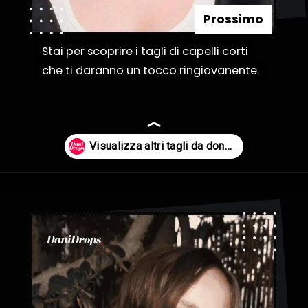
Prossimo
Stai per scoprire i tagli di capelli corti
Stai per scoprire i tagli di capelli corti
che ti daranno un tocco ringiovanente.
che ti daranno un tocco ringiovanente.
Apertura in corso
https://danidrops.com.br/it/categoria/capelli/