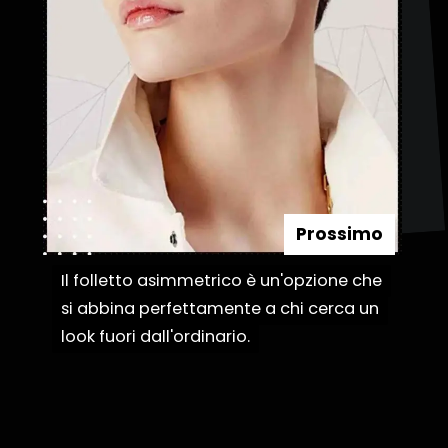
Prossimo
Il folletto asimmetrico è un'opzione che
Il folletto asimmetrico è un'opzione che
si abbina perfettamente a chi cerca un
si abbina perfettamente a chi cerca un
look fuori dall'ordinario.
look fuori dall'ordinario.