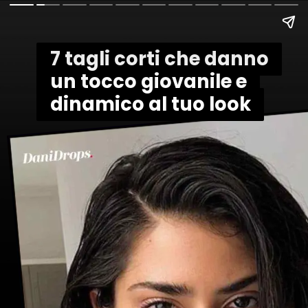
7 tagli corti che danno
7 tagli corti che danno
un tocco giovanile e
un tocco giovanile e
dinamico al tuo look
dinamico al tuo look