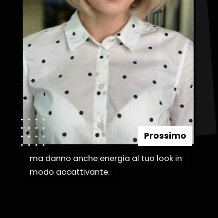
Prossimo
ma danno anche energia al tuo look in
ma danno anche energia al tuo look in
modo accattivante.
modo accattivante.