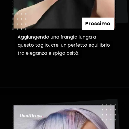
Prossimo
Aggiungendo una frangia lunga a
Aggiungendo una frangia lunga a
questo taglio, crei un perfetto equilibrio
questo taglio, crei un perfetto equilibrio
tra eleganza e spigolosità.
tra eleganza e spigolosità.
Apertura in corso
https://danidrops.com.br/it/categoria/capelli/