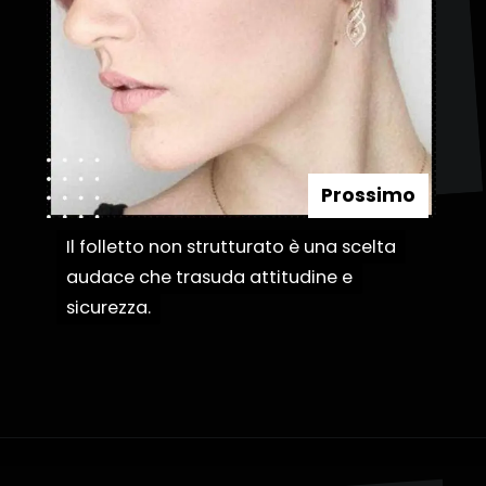
Prossimo
Il folletto non strutturato è una scelta
Il folletto non strutturato è una scelta
audace che trasuda attitudine e
audace che trasuda attitudine e
sicurezza.
sicurezza.
Apertura in corso
https://danidrops.com.br/it/categoria/capelli/