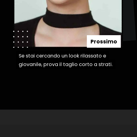
Prossimo
Se stai cercando un look rilassato e
Se stai cercando un look rilassato e
giovanile, prova il taglio corto a strati.
giovanile, prova il taglio corto a strati.
Apertura in corso
https://danidrops.com.br/it/categoria/capelli/