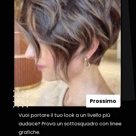
Prossimo
Vuoi portare il tuo look a un livello più
Vuoi portare il tuo look a un livello più
audace? Prova un sottosquadro con linee
audace? Prova un sottosquadro con linee
grafiche.
grafiche.