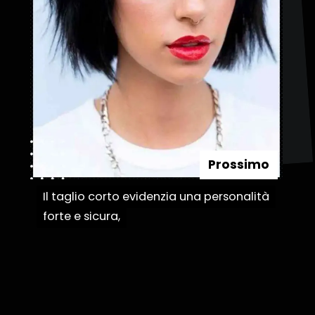
Prossimo
Il taglio corto evidenzia una personalità
Il taglio corto evidenzia una personalità
forte e sicura,
forte e sicura,