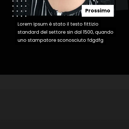
Prossimo
Lorem Ipsum è stato il testo fittizio
Lorem Ipsum è stato il testo fittizio
standard del settore sin dal 1500, quando
standard del settore sin dal 1500, quando
uno stampatore sconosciuto fdgdfg
uno stampatore sconosciuto fdgdfg
Apertura in corso
https://danidrops.com.br/it/taglio-di-capelli-corti-2023/