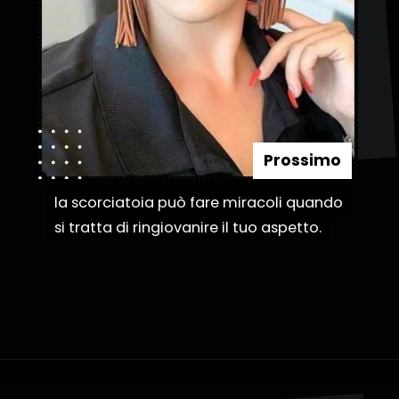
Prossimo
la scorciatoia può fare miracoli quando
la scorciatoia può fare miracoli quando
si tratta di ringiovanire il tuo aspetto.
si tratta di ringiovanire il tuo aspetto.
Apertura in corso
https://danidrops.com.br/it/taglio-di-capelli-corti-2023/