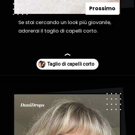
Prossimo
Se stai cercando un look più giovanile,
Se stai cercando un look più giovanile,
adorerai il taglio di capelli corto.
adorerai il taglio di capelli corto.
Apertura in corso
https://danidrops.com.br/it/taglio-di-capelli-corti-2023/