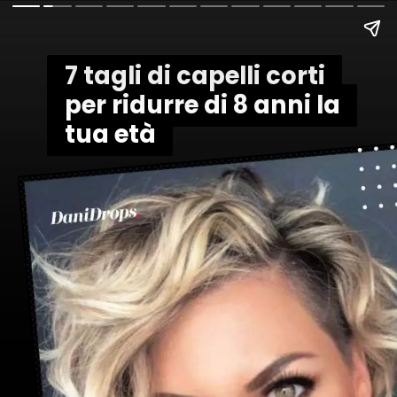
7 tagli di capelli corti
7 tagli di capelli corti
per ridurre di 8 anni la
per ridurre di 8 anni la
tua età
tua età