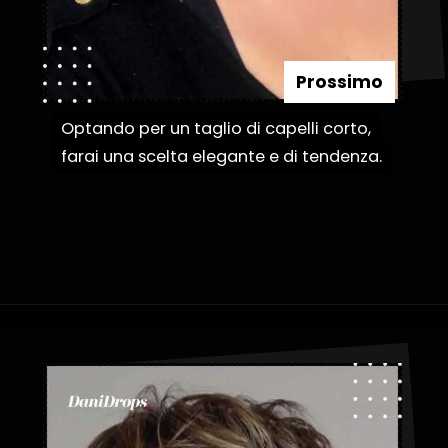
Prossimo
Optando per un taglio di capelli corto,
Optando per un taglio di capelli corto,
farai una scelta elegante e di tendenza.
farai una scelta elegante e di tendenza.
Apertura in corso
https://danidrops.com.br/it/taglio-di-capelli-corti-2023/