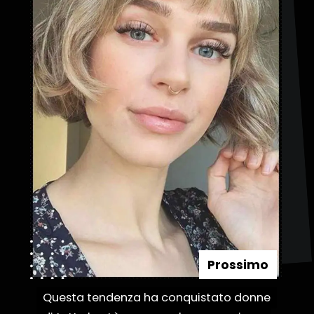
Prossimo
Questa tendenza ha conquistato donne
Questa tendenza ha conquistato donne