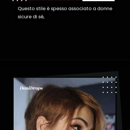
Questo stile è spesso associato a donne
Questo stile è spesso associato a donne
sicure di sé,
sicure di sé,
Apertura in corso
https://danidrops.com.br/it/taglio-di-capelli-corti-2023/