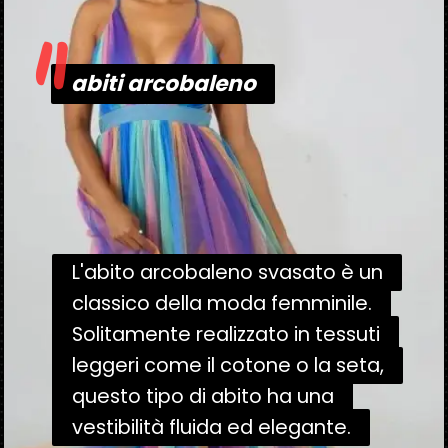
"
abiti arcobaleno
abiti arcobaleno
L'abito arcobaleno svasato è un
L'abito arcobaleno svasato è un
classico della moda femminile.
classico della moda femminile.
Solitamente realizzato in tessuti
Solitamente realizzato in tessuti
leggeri come il cotone o la seta,
leggeri come il cotone o la seta,
questo tipo di abito ha una
questo tipo di abito ha una
vestibilità fluida ed elegante.
vestibilità fluida ed elegante.