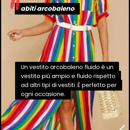
"
abiti arcobaleno
abiti arcobaleno
Un vestito arcobaleno fluido è un
Un vestito arcobaleno fluido è un
vestito più ampio e fluido rispetto
vestito più ampio e fluido rispetto
ad altri tipi di vestiti. È perfetto per
ad altri tipi di vestiti. È perfetto per
ogni occasione.
ogni occasione.