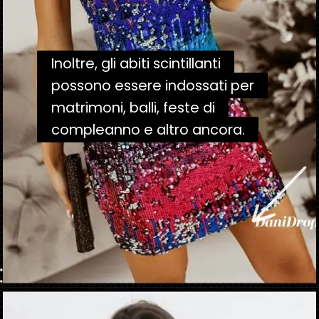
Inoltre, gli abiti scintillanti
Inoltre, gli abiti scintillanti
possono essere indossati per
possono essere indossati per
matrimoni, balli, feste di
matrimoni, balli, feste di
compleanno e altro ancora.
compleanno e altro ancora.
Apertura in corso
https://danidrops.com.br/it/vestido-brilhante-2023/