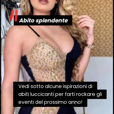
"
Abito splendente
Abito splendente
Vedi sotto alcune ispirazioni di
Vedi sotto alcune ispirazioni di
abiti luccicanti per farti rockare gli
abiti luccicanti per farti rockare gli
eventi del prossimo anno!
eventi del prossimo anno!