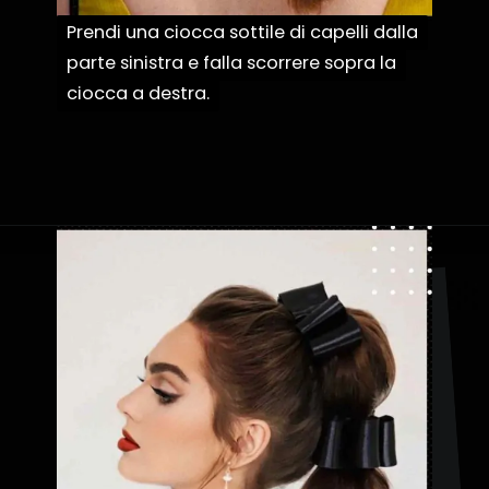
Prendi una ciocca sottile di capelli dalla
Prendi una ciocca sottile di capelli dalla
parte sinistra e falla scorrere sopra la
parte sinistra e falla scorrere sopra la
ciocca a destra.
ciocca a destra.
Apertura in corso
https://danidrops.com.br/it/acconciature-con-treccia-a-bolle/