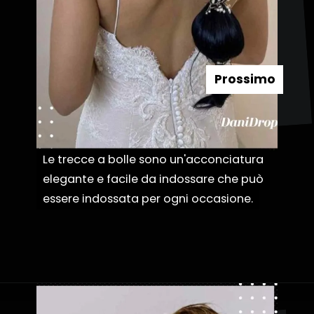
Prossimo
Le trecce a bolle sono un'acconciatura
Le trecce a bolle sono un'acconciatura
elegante e facile da indossare che può
elegante e facile da indossare che può
essere indossata per ogni occasione.
essere indossata per ogni occasione.
Apertura in corso
https://danidrops.com.br/it/acconciature-con-treccia-a-bolle/