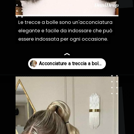
Le trecce a bolle sono un'acconciatura
Le trecce a bolle sono un'acconciatura
elegante e facile da indossare che può
elegante e facile da indossare che può
essere indossata per ogni occasione.
essere indossata per ogni occasione.
Apertura in corso
https://danidrops.com.br/it/acconciature-con-treccia-a-bolle/