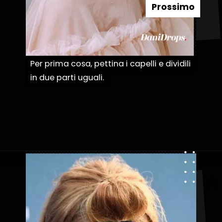
Prossimo
Per prima cosa, pettina i capelli e dividili
Per prima cosa, pettina i capelli e dividili
in due parti uguali.
in due parti uguali.
Apertura in corso
https://danidrops.com.br/it/acconciature-con-treccia-a-bolle/