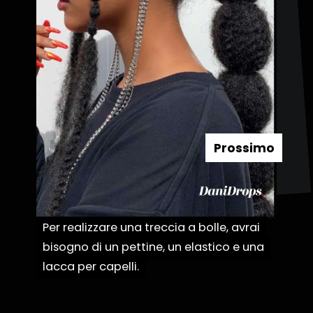
Prossimo
Per realizzare una treccia a bolle, avrai
Per realizzare una treccia a bolle, avrai
bisogno di un pettine, un elastico e una
bisogno di un pettine, un elastico e una
lacca per capelli.
lacca per capelli.