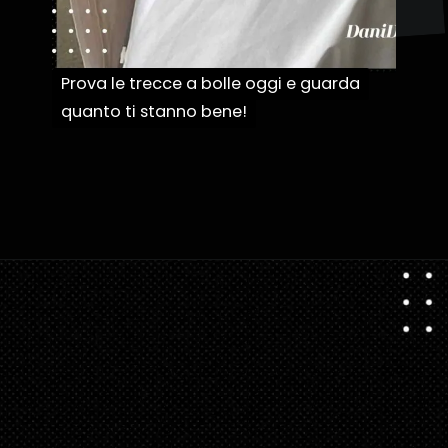
Prova le trecce a bolle oggi e guarda
Prova le trecce a bolle oggi e guarda
quanto ti stanno bene!
quanto ti stanno bene!
Apertura in corso
https://danidrops.com.br/it/acconciature-con-treccia-a-bolle/