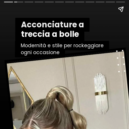
Acconciature a
Acconciature a
treccia a bolle
treccia a bolle
Modernità e stile per rockeggiare
Modernità e stile per rockeggiare
ogni occasione
ogni occasione