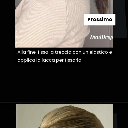
Prossimo
Alla fine, fissa la treccia con un elastico e
Alla fine, fissa la treccia con un elastico e
applica la lacca per fissarla.
applica la lacca per fissarla.
Apertura in corso
https://danidrops.com.br/it/acconciature-con-treccia-a-bolle/