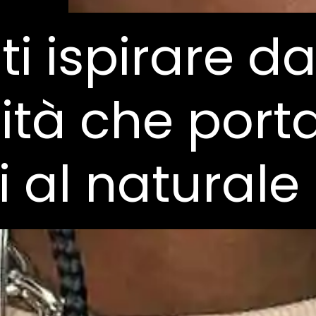
ti ispirare da
ti ispirare da
ità che port
ità che port
i al naturale
i al naturale