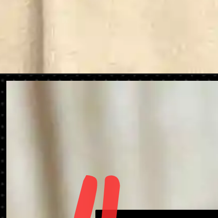
Apertura in corso
https://danidrops.com.br/it/acconciatura-per