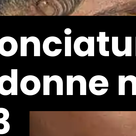
onciatu
onciatu
 donne 
 donne 
3
3