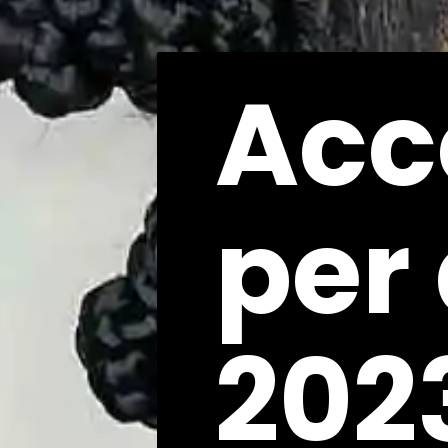
Acc
Acc
per
per
202
202