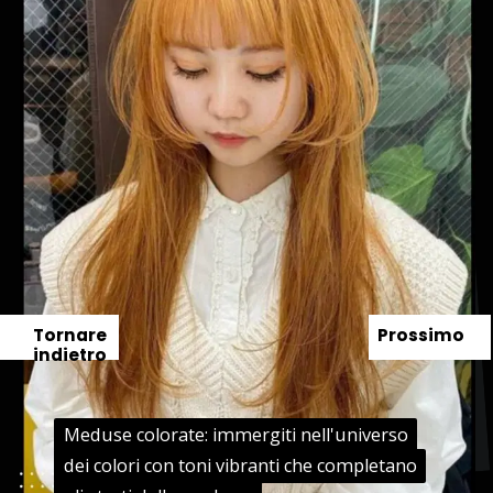
Tornare
Prossimo
indietro
Meduse colorate: immergiti nell'universo
Meduse colorate: immergiti nell'universo
dei colori con toni vibranti che completano
dei colori con toni vibranti che completano