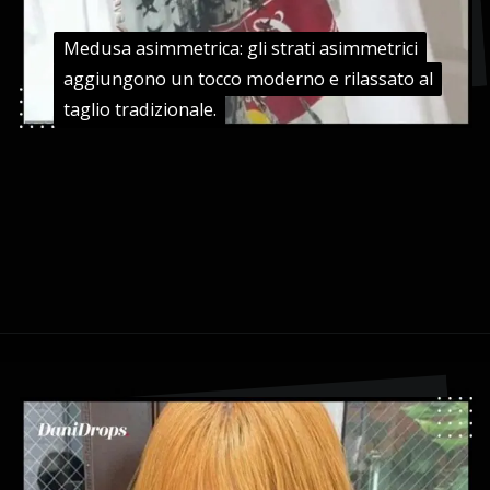
Medusa asimmetrica: gli strati asimmetrici
Medusa asimmetrica: gli strati asimmetrici
aggiungono un tocco moderno e rilassato al
aggiungono un tocco moderno e rilassato al
taglio tradizionale.
taglio tradizionale.
Apertura in corso
https://danidrops.com.br/it/taglio-di-capelli-agua-viva-2024/