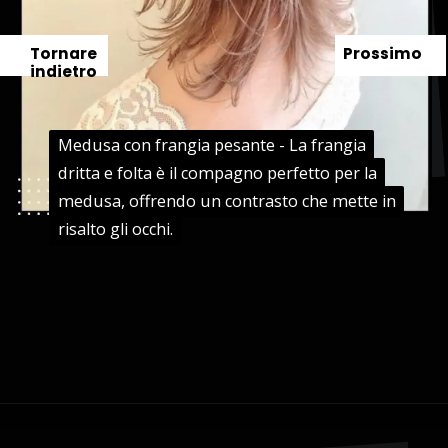
Tornare
Prossimo
indietro
Medusa con frangia pesante - La frangia
Medusa con frangia pesante - La frangia
dritta e folta è il compagno perfetto per la
dritta e folta è il compagno perfetto per la
medusa, offrendo un contrasto che mette in
medusa, offrendo un contrasto che mette in
risalto gli occhi.
risalto gli occhi.
Apertura in corso
https://danidrops.com.br/it/taglio-di-capelli-agua-viva-2024/