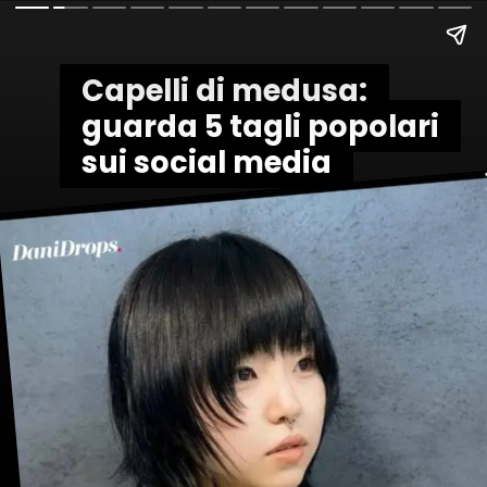
Capelli di medusa:
Capelli di medusa:
guarda 5 tagli popolari
guarda 5 tagli popolari
sui social media
sui social media