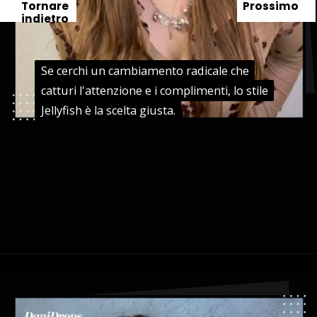
Tornare
Prossimo
indietro
Se cerchi un cambiamento radicale che
Se cerchi un cambiamento radicale che
catturi l'attenzione e i complimenti, lo stile
catturi l'attenzione e i complimenti, lo stile
Jellyfish è la scelta giusta.
Jellyfish è la scelta giusta.
Apertura in corso
https://danidrops.com.br/it/taglio-di-capelli-agua-viva-2024/