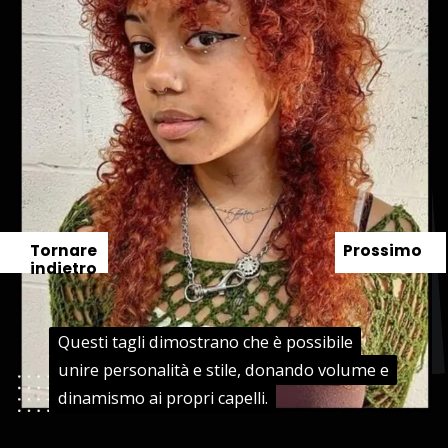
Tornare
Prossimo
indietro
Questi tagli dimostrano che è possibile
Questi tagli dimostrano che è possibile
unire personalità e stile, donando volume e
unire personalità e stile, donando volume e
dinamismo ai propri capelli.
dinamismo ai propri capelli.