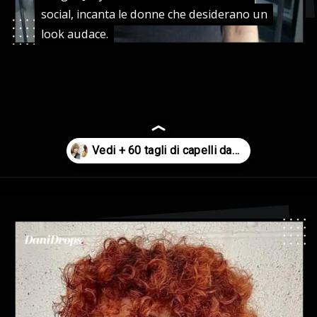
social, incanta le donne che desiderano un
social, incanta le donne che desiderano un
look audace.
look audace.
Apertura in corso
https://danidrops.com.br/it/taglio-di-capelli-agua-viva-2024/