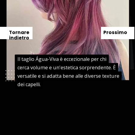
Tornare
Prossimo
indietro
Il taglio Água-Viva è eccezionale per chi
Il taglio Água-Viva è eccezionale per chi
cerca volume e un'estetica sorprendente. È
cerca volume e un'estetica sorprendente. È
versatile e si adatta bene alle diverse texture
versatile e si adatta bene alle diverse texture
dei capelli.
dei capelli.