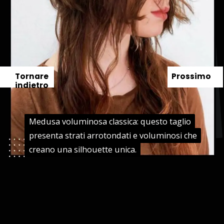
Tornare
Prossimo
indietro
Medusa voluminosa classica: questo taglio
Medusa voluminosa classica: questo taglio
presenta strati arrotondati e voluminosi che
presenta strati arrotondati e voluminosi che
creano una silhouette unica.
creano una silhouette unica.