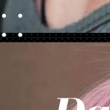
Apertura in corso
https://danidrops.com.br/it/tendenze-colore-