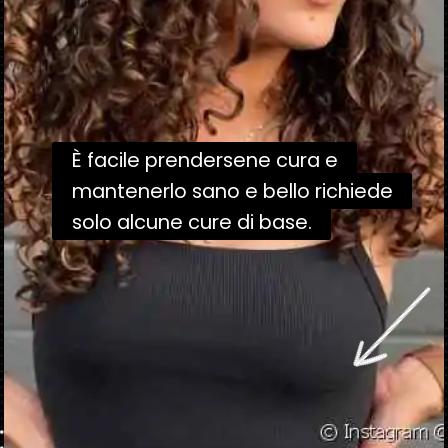
È facile prendersene cura e
È facile prendersene cura e
mantenerlo sano e bello richiede
mantenerlo sano e bello richiede
solo alcune cure di base.
solo alcune cure di base.