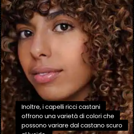
Inoltre, i capelli ricci castani
Inoltre, i capelli ricci castani
offrono una varietà di colori che
offrono una varietà di colori che
possono variare dal castano scuro
possono variare dal castano scuro