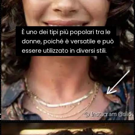
È uno dei tipi più popolari tra le
È uno dei tipi più popolari tra le
donne, poiché è versatile e può
donne, poiché è versatile e può
essere utilizzato in diversi stili.
essere utilizzato in diversi stili.
Apertura in corso
https://danidrops.com.br/it/