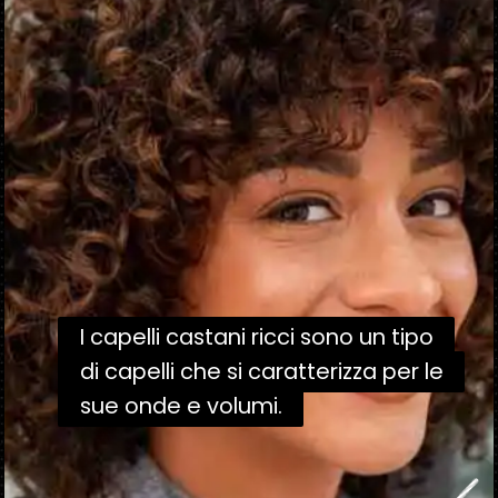
I capelli castani ricci sono un tipo
I capelli castani ricci sono un tipo
di capelli che si caratterizza per le
di capelli che si caratterizza per le
sue onde e volumi.
sue onde e volumi.