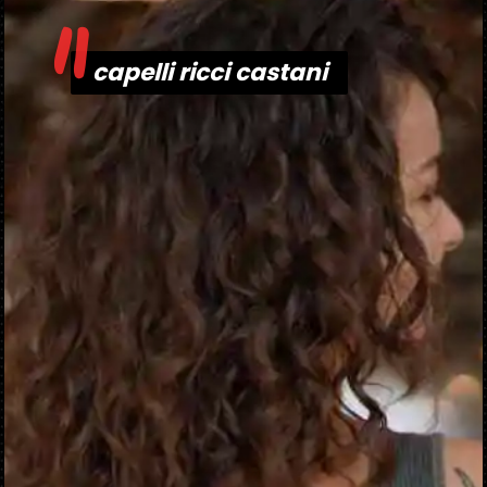
"
capelli ricci castani
capelli ricci castani