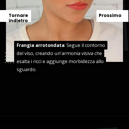
Tornare
Prossimo
indietro
Frangia arrotondata
Frangia arrotondata
: Segue il contorno
: Segue il contorno
del viso, creando un'armonia visiva che
del viso, creando un'armonia visiva che
esalta i ricci e aggiunge morbidezza allo
esalta i ricci e aggiunge morbidezza allo
sguardo.
sguardo.