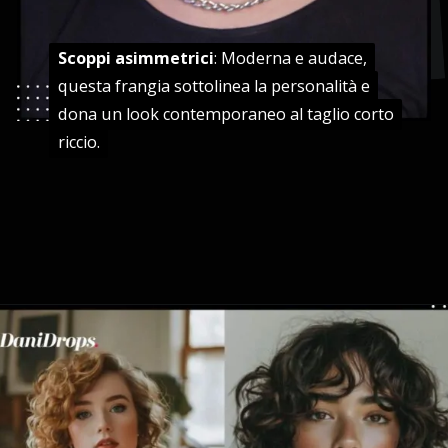
Scoppi asimmetrici
Scoppi asimmetrici
: Moderna e audace,
: Moderna e audace,
questa frangia sottolinea la personalità e
questa frangia sottolinea la personalità e
dona un look contemporaneo al taglio corto
dona un look contemporaneo al taglio corto
riccio.
riccio.