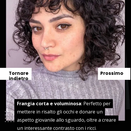
Tornare
Prossimo
indietro
Frangia corta e voluminosa
Frangia corta e voluminosa
: Perfetto per
: Perfetto per
mettere in risalto gli occhi e donare un
mettere in risalto gli occhi e donare un
aspetto giovanile allo sguardo, oltre a creare
aspetto giovanile allo sguardo, oltre a creare
un interessante contrasto con i ricci.
un interessante contrasto con i ricci.