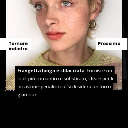
Tornare
Prossimo
indietro
Frangetta lunga e sfilacciata
Frangetta lunga e sfilacciata
: Fornisce un
: Fornisce un
look più romantico e sofisticato, ideale per le
look più romantico e sofisticato, ideale per le
occasioni speciali in cui si desidera un tocco
occasioni speciali in cui si desidera un tocco
glamour.
glamour.