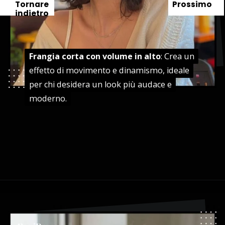
Tornare
Prossimo
indietro
Frangia corta con volume in alto
Frangia corta con volume in alto
: Crea un
: Crea un
effetto di movimento e dinamismo, ideale
effetto di movimento e dinamismo, ideale
per chi desidera un look più audace e
per chi desidera un look più audace e
moderno.
moderno.