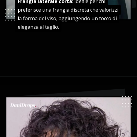
Frangia laterale corta
Frangia laterale corta
: Ideale per chi
: Ideale per chi
preferisce una frangia discreta che valorizzi
preferisce una frangia discreta che valorizzi
la forma del viso, aggiungendo un tocco di
la forma del viso, aggiungendo un tocco di
eleganza al taglio.
eleganza al taglio.