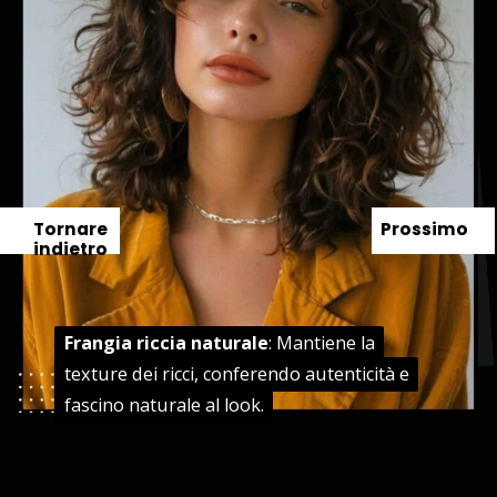
Tornare
Prossimo
indietro
Frangia riccia naturale
Frangia riccia naturale
: Mantiene la
: Mantiene la
texture dei ricci, conferendo autenticità e
texture dei ricci, conferendo autenticità e
fascino naturale al look.
fascino naturale al look.