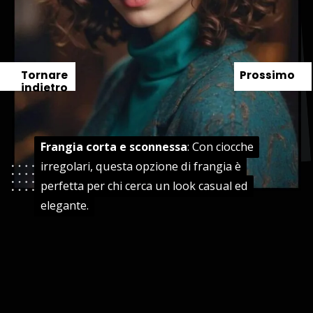
Tornare
Prossimo
indietro
Frangia corta e sconnessa
Frangia corta e sconnessa
: Con ciocche
: Con ciocche
irregolari, questa opzione di frangia è
irregolari, questa opzione di frangia è
perfetta per chi cerca un look casual ed
perfetta per chi cerca un look casual ed
elegante.
elegante.