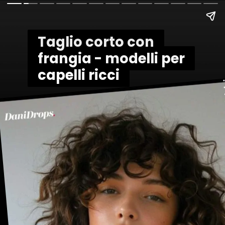
Taglio corto con
Taglio corto con
frangia - modelli per
frangia - modelli per
capelli ricci
capelli ricci