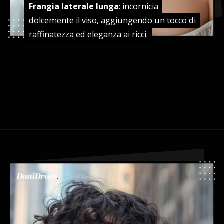
Frangia laterale lunga
Frangia laterale lunga
: incornicia
: incornicia
dolcemente il viso, aggiungendo un tocco di
dolcemente il viso, aggiungendo un tocco di
raffinatezza ed eleganza ai ricci.
raffinatezza ed eleganza ai ricci.