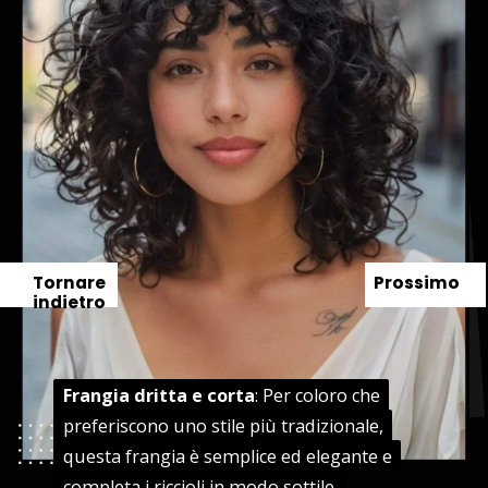
Tornare
Prossimo
indietro
Frangia dritta e corta
Frangia dritta e corta
: Per coloro che
: Per coloro che
preferiscono uno stile più tradizionale,
preferiscono uno stile più tradizionale,
questa frangia è semplice ed elegante e
questa frangia è semplice ed elegante e
completa i riccioli in modo sottile.
completa i riccioli in modo sottile.