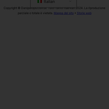
Italian
Copyright © Danipdrops.com.br. Tutti i diritti riservati 2024. La riproduzione
parziale o totale è vietata.
Mappa del sito
•
Storie web