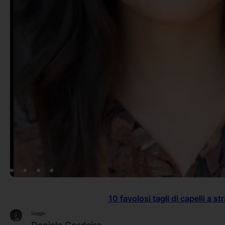
10 favolosi tagli di capelli a str
Saggio
Daniela Cordeiro