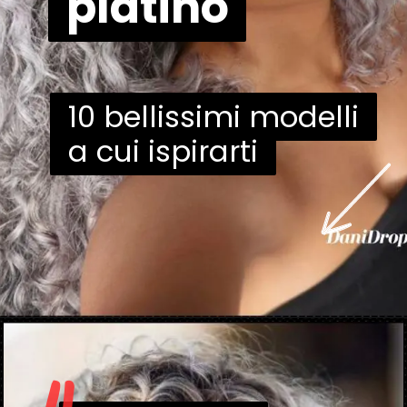
platino
platino
10 bellissimi modelli
10 bellissimi modelli
a cui ispirarti
a cui ispirarti
Apertura in corso
https://danidrops.com.br/it/tendenza-taglio-capelli-ricci-2025/