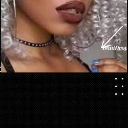
Apertura in corso
https://danidrops.com.br/it/tendenza-taglio-capelli-ricci-2025/