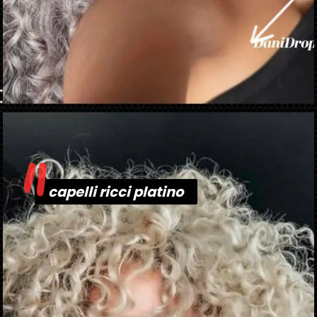
Apertura in corso
https://danidrops.com.br/it/tendenza-taglio-capelli-ricci-2025/
"
capelli ricci platino
capelli ricci platino