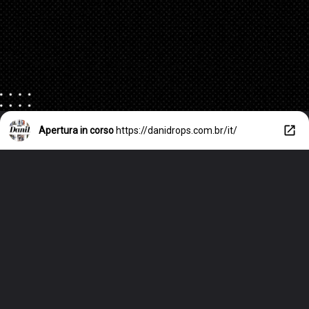
Apertura in corso
https://danidrops.com.br/it/