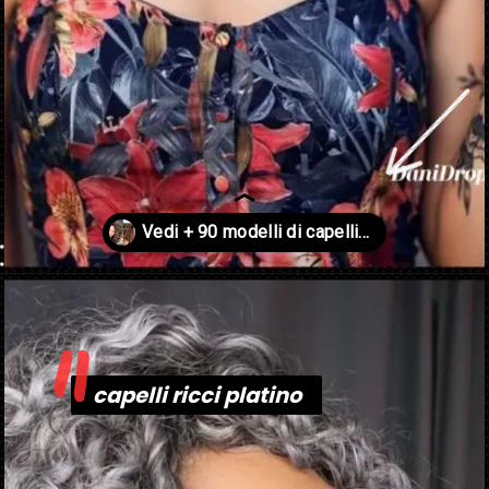
"
Apertura in corso
https://danidrops.com.br/it/tendenza-taglio-capelli-ricci-2025/
capelli ricci platino
capelli ricci platino