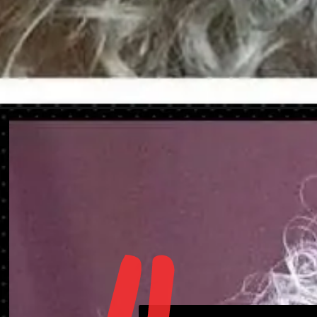
Apertura in corso
https://danidrops.com.br/it/capelli-ricci-bia