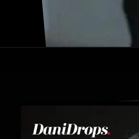
Apertura in corso
https://danidrops.com.br/it/tendenza-capell