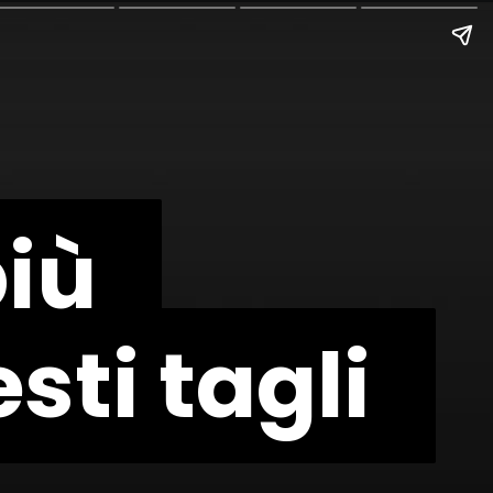
più
più
sti tagli
sti tagli