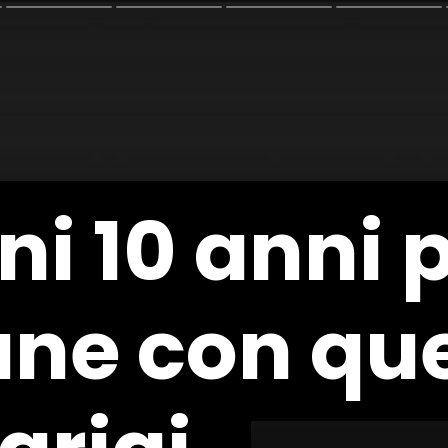
i 10 anni 
i 10 anni 
ne con que
ne con que