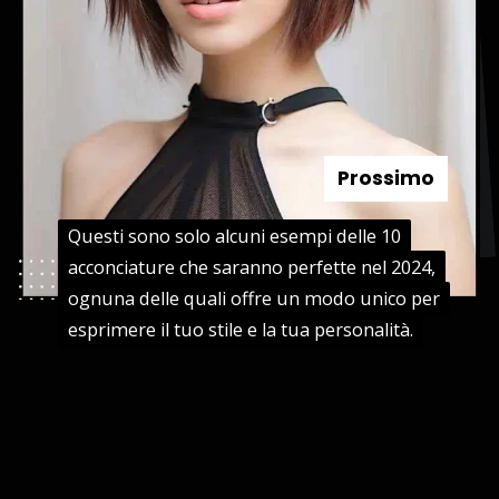
Prossimo
Questi sono solo alcuni esempi delle 10
Questi sono solo alcuni esempi delle 10
acconciature che saranno perfette nel 2024,
acconciature che saranno perfette nel 2024,
ognuna delle quali offre un modo unico per
ognuna delle quali offre un modo unico per
esprimere il tuo stile e la tua personalità.
esprimere il tuo stile e la tua personalità.