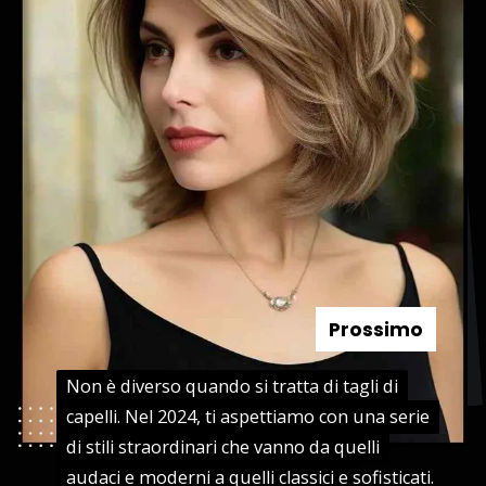
Prossimo
Non è diverso quando si tratta di tagli di
Non è diverso quando si tratta di tagli di
capelli. Nel 2024, ti aspettiamo con una serie
capelli. Nel 2024, ti aspettiamo con una serie
di stili straordinari che vanno da quelli
di stili straordinari che vanno da quelli
audaci e moderni a quelli classici e
audaci e moderni a quelli classici e sofisticati.