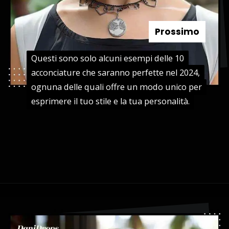
Prossimo
Questi sono solo alcuni esempi delle 10
Questi sono solo alcuni esempi delle 10
acconciature che saranno perfette nel 2024,
acconciature che saranno perfette nel 2024,
ognuna delle quali offre un modo unico per
ognuna delle quali offre un modo unico per
esprimere il tuo stile e la tua personalità.
esprimere il tuo stile e la tua personalità.
Apertura in corso
https://danidrops.com.br/it/tendenza-taglio-capelli-donna-2025/