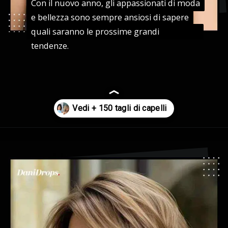
Con il nuovo anno, gli appassionati di moda
Con il nuovo anno, gli appassionati di moda
e bellezza sono sempre ansiosi di sapere
e bellezza sono sempre ansiosi di sapere
quali saranno le prossime grandi tendenze.
quali saranno le prossime grandi
tendenze.
Apertura in corso
https://danidrops.com.br/it/tendenza-taglio-capelli-donna-2025/