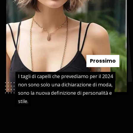
Prossimo
I tagli di capelli che prevediamo per il 2024
I tagli di capelli che prevediamo per il 2024
non sono solo una dichiarazione di moda,
non sono solo una dichiarazione di moda,
sono la nuova definizione di personalità e
sono la nuova definizione di personalità e
stile.
stile.