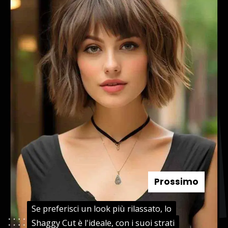
Prossimo
Se preferisci un look più rilassato, lo
Se preferisci un look più rilassato, lo
Shaggy Cut è l'ideale, con i suoi strati
Shaggy Cut è l'ideale, con i suoi strati