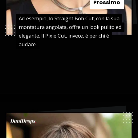
Prossimo
Ad esempio, lo Straight Bob Cut, con la sua
Ad esempio, lo Straight Bob Cut, con la sua
montatura angolata, offre un look pulito ed
montatura angolata, offre un look pulito ed
elegante. Il Pixie Cut, invece, è per chi è
elegante. Il Pixie Cut, invece, è per chi è
audace.
audace.
Apertura in corso
https://danidrops.com.br/it/tendenza-taglio-capelli-donna-2025/