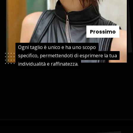
Prossimo
Ogni taglio è unico e ha uno scopo
Ogni taglio è unico e ha uno scopo
specifico, permettendoti di esprimere la tua
specifico, permettendoti di esprimere la tua
individualità e raffinatezza.
individualità e raffinatezza.
Apertura in corso
https://danidrops.com.br/it/tendenza-taglio-capelli-donna-2025/