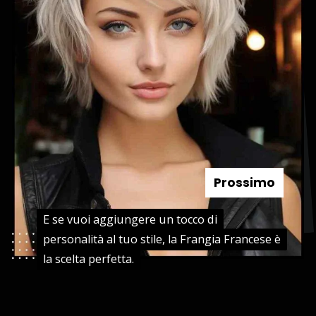
Prossimo
E se vuoi aggiungere un tocco di
E se vuoi aggiungere un tocco di
personalità al tuo stile, la Frangia Francese è
personalità al tuo stile, la Frangia Francese è
la scelta perfetta.
la scelta perfetta.