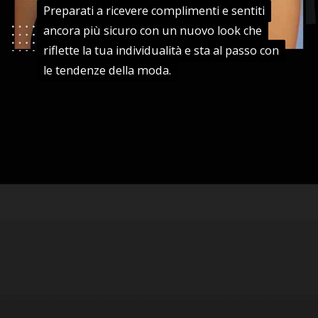
Preparati a ricevere complimenti e sentiti
Preparati a ricevere complimenti e sentiti
ancora più sicuro con un nuovo look che
ancora più sicuro con un nuovo look che
riflette la tua individualità e sta al passo con
riflette la tua individualità e sta al passo con
le tendenze della moda.
le tendenze della moda.
Apertura in corso
https://danidrops.com.br/it/tendenza-taglio-capelli-donna-2025/