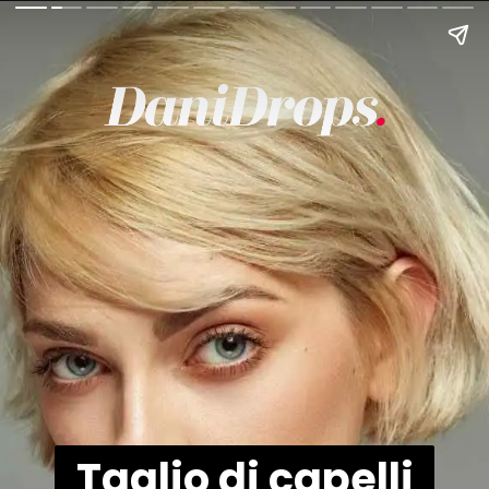
Taglio di capelli
Taglio di capelli