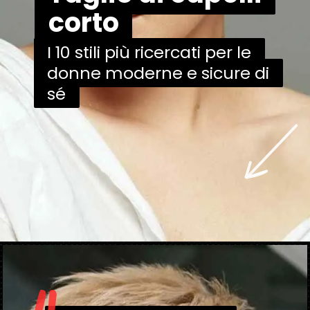
corto
corto
I 10 stili più ricercati per le
I 10 stili più ricercati per le
donne moderne e sicure di
donne moderne e sicure di
sé
sé
Apertura in corso
https://danidrops.com.br/it/taglio-di-capelli-corti-2023/