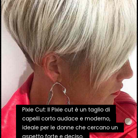
Pixie Cut: Il Pixie cut è un taglio di
Pixie Cut: Il Pixie cut è un taglio di
capelli corto audace e moderno,
capelli corto audace e moderno,
ideale per le donne che cercano un
ideale per le donne che cercano un
aspetto forte e deciso.
aspetto forte e deciso.