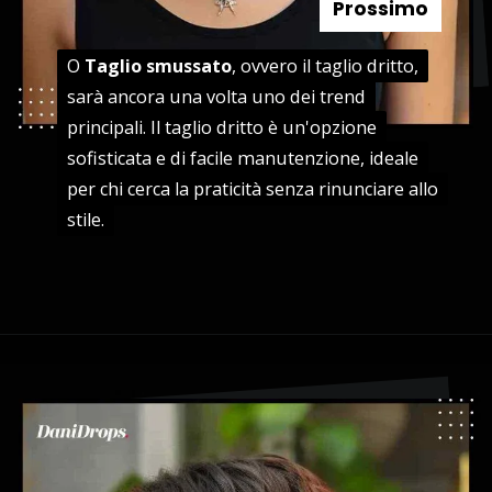
Prossimo
O
O
Taglio smussato
Taglio smussato
, ovvero il taglio dritto,
, ovvero il taglio dritto,
sarà ancora una volta uno dei trend
sarà ancora una volta uno dei trend
principali. Il taglio dritto è un'opzione
principali. Il taglio dritto è un'opzione
sofisticata e di facile manutenzione, ideale
sofisticata e di facile manutenzione, ideale
per chi cerca la praticità senza rinunciare allo
per chi cerca la praticità senza rinunciare allo
stile.
stile.
Apertura in corso
https://danidrops.com.br/it/tendenza-taglio-capelli-donna-2025/