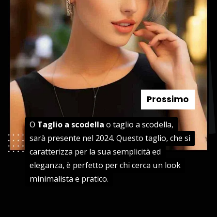
Prossimo
O
O
Taglio a scodella
Taglio a scodella
o taglio a scodella,
o taglio a scodella,
sarà presente nel 2024. Questo taglio, che si
sarà presente nel 2024. Questo taglio, che si
caratterizza per la sua semplicità ed
caratterizza per la sua semplicità ed
eleganza, è perfetto per chi cerca un look
eleganza, è perfetto per chi cerca un look
minimalista e pratico.
minimalista e pratico.