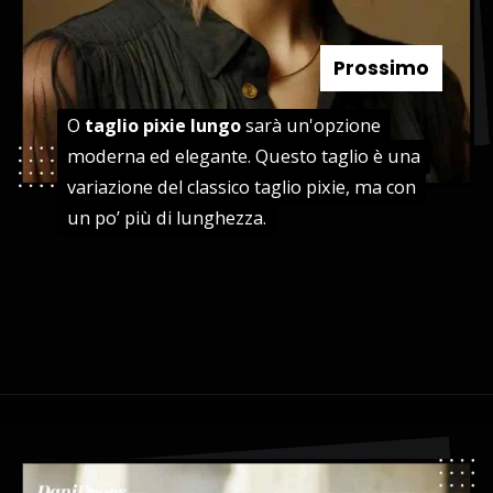
Prossimo
O
O
taglio pixie lungo
taglio pixie lungo
sarà un'opzione
sarà un'opzione
moderna ed elegante. Questo taglio è una
moderna ed elegante. Questo taglio è una
variazione del classico taglio pixie, ma con
variazione del classico taglio pixie, ma con
un po’ più di lunghezza.
un po’ più di lunghezza.
Apertura in corso
https://danidrops.com.br/it/tendenza-taglio-capelli-donna-2025/