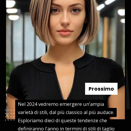
Prossimo
Nel 2024 vedremo emergere un’ampia
Nel 2024 vedremo emergere un’ampia
varietà di stili, dal più classico al più audace.
varietà di stili, dal più classico al più audace.
Esploriamo dieci di queste tendenze che
Esploriamo dieci di queste tendenze che
definiranno l'anno in termini di stili di taglio
definiranno l'anno in termini di stili di taglio