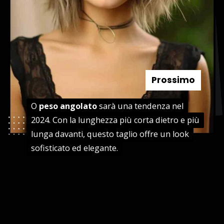
Prossimo
O
O
peso angolato
peso angolato
sarà una tendenza nel
sarà una tendenza nel
2024. Con la lunghezza più corta dietro e più
2024. Con la lunghezza più corta dietro e più
lunga davanti, questo taglio offre un look
lunga davanti, questo taglio offre un look
sofisticato ed elegante.
sofisticato ed elegante.