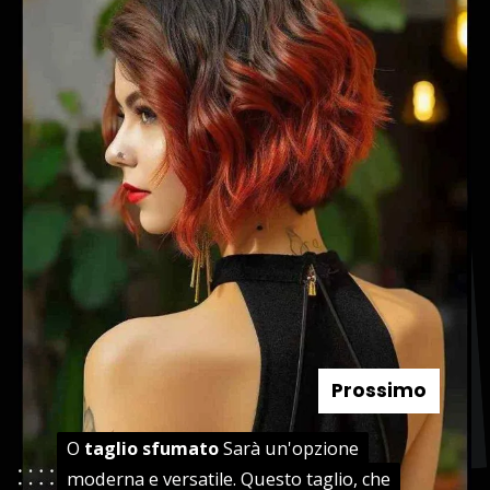
Prossimo
O
O
taglio sfumato
taglio sfumato
Sarà un'opzione
Sarà un'opzione
moderna e versatile. Questo taglio, che
moderna e versatile. Questo taglio, che