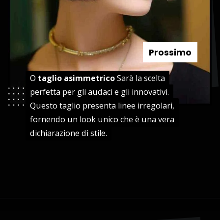
Prossimo
O
O
taglio asimmetrico
taglio asimmetrico
Sarà la scelta
Sarà la scelta
perfetta per gli audaci e gli innovativi.
perfetta per gli audaci e gli innovativi.
Questo taglio presenta linee irregolari,
Questo taglio presenta linee irregolari,
fornendo un look unico che è una vera
fornendo un look unico che è una vera
dichiarazione di stile.
dichiarazione di stile.
Apertura in corso
https://danidrops.com.br/it/tendenza-taglio-capelli-donna-2025/