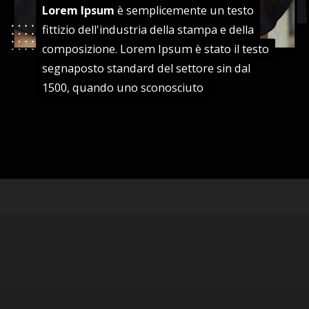
Lorem Ipsum
Lorem Ipsum
è semplicemente un testo
è semplicemente un testo
fittizio dell'industria della stampa e della
fittizio dell'industria della stampa e della
composizione. Lorem Ipsum è stato il testo
composizione. Lorem Ipsum è stato il testo
segnaposto standard del settore sin dal
segnaposto standard del settore sin dal
1500, quando uno sconosciuto
1500, quando uno sconosciuto
Apertura in corso
https://danidrops.com.br/it/tendenza-taglio-capelli-donna-2025/