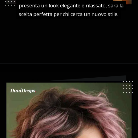
presenta un look elegante e rilassato, sarà la
presenta un look elegante e rilassato, sarà la
scelta perfetta per chi cerca un nuovo stile.
scelta perfetta per chi cerca un nuovo stile.
Apertura in corso
https://danidrops.com.br/it/tendenza-taglio-capelli-donna-2025/