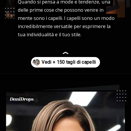
Quando si pensa a mode e tendenze, una
Quando si pensa a mode e tendenze, una
delle prime cose che possono venire in
delle prime cose che possono venire in
mente sono i capelli. I capelli sono un modo
mente sono i capelli. I capelli sono un modo
incredibilmente versatile per esprimere la
incredibilmente versatile per esprimere la
tua individualità e il tuo stile.
tua individualità e il tuo stile.
Apertura in corso
https://danidrops.com.br/it/tendenza-taglio-capelli-donna-2025/