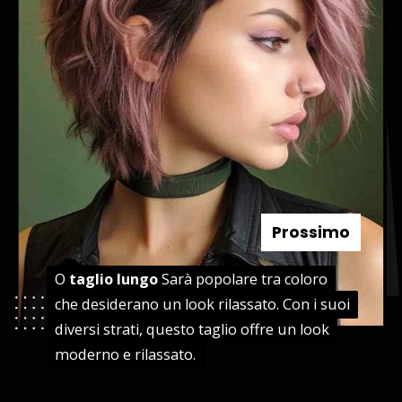
Prossimo
O
O
taglio lungo
taglio lungo
Sarà popolare tra coloro
Sarà popolare tra coloro
che desiderano un look rilassato. Con i suoi
che desiderano un look rilassato. Con i suoi
diversi strati, questo taglio offre un look
diversi strati, questo taglio offre un look
moderno e rilassato.
moderno e rilassato.