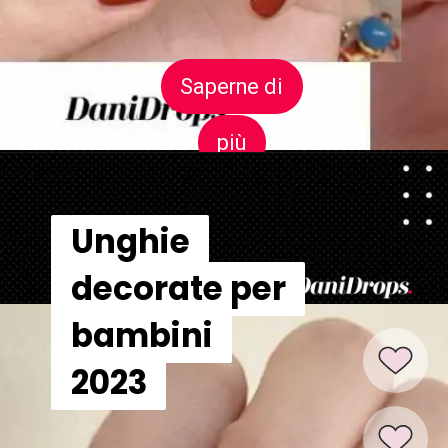
Saperne di
Saperne di
più
più
Unghie
Unghie
decorate per
decorate per
bambini
bambini
2023
2023