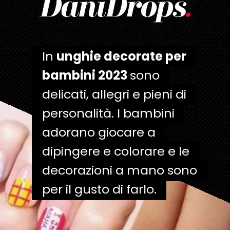
In
In
unghie decorate per
unghie decorate per
bambini 2023
bambini 2023
sono
sono
delicati, allegri e pieni di
delicati, allegri e pieni di
personalità. I bambini
personalità. I bambini
adorano giocare a
adorano giocare a
dipingere e colorare e le
dipingere e colorare e le
decorazioni a mano sono
decorazioni a mano sono
per il gusto di farlo.
per il gusto di farlo.