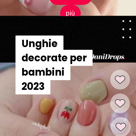
più
più
Unghie
Unghie
decorate per
decorate per
bambini
bambini
2023
2023