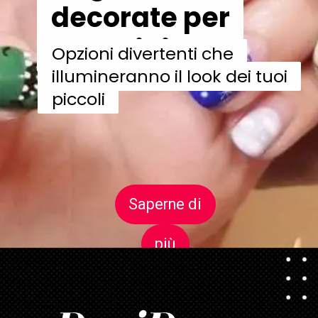
decorate per
decorate per
bambini
bambini
Opzioni divertenti che
Opzioni divertenti che
illumineranno il look dei tuoi
illumineranno il look dei tuoi
piccoli
piccoli
Saperne di
Saperne di
più
più