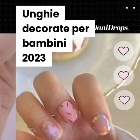
Unghie
Unghie
decorate per
decorate per
bambini
bambini
2023
2023