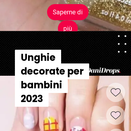
Saperne di
Saperne di
più
più
Unghie
Unghie
decorate per
decorate per
bambini
bambini
2023
2023