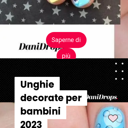
Saperne di
Saperne di
più
più
Unghie
Unghie
decorate per
decorate per
bambini
bambini
2023
2023