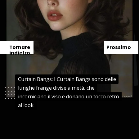
Tornare
Prossimo
indietro
Curtain Bangs: I Curtain Bangs sono delle
Curtain Bangs: I Curtain Bangs sono delle
lunghe frange divise a metà, che
lunghe frange divise a metà, che
incorniciano il viso e donano un tocco retrò
incorniciano il viso e donano un tocco retrò
al look.
al look.