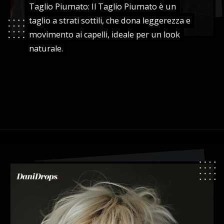
Taglio Piumato: Il Taglio Piumato è un
Taglio Piumato: Il Taglio Piumato è un
taglio a strati sottili, che dona leggerezza e
taglio a strati sottili, che dona leggerezza e
movimento ai capelli, ideale per un look
movimento ai capelli, ideale per un look
naturale.
naturale.