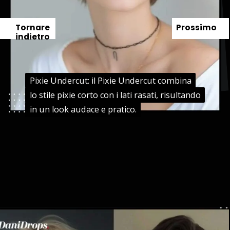
Tornare
Prossimo
indietro
Pixie Undercut: il Pixie Undercut combina
Pixie Undercut: il Pixie Undercut combina
lo stile pixie corto con i lati rasati, risultando
lo stile pixie corto con i lati rasati, risultando
in un look audace e pratico.
in un look audace e pratico.