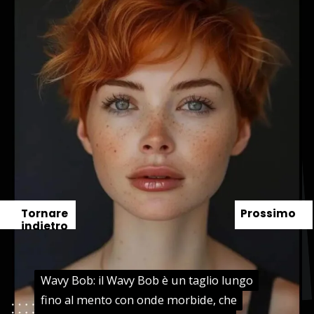
Tornare
Prossimo
indietro
Wavy Bob: il Wavy Bob è un taglio lungo
Wavy Bob: il Wavy Bob è un taglio lungo
fino al mento con onde morbide, che
fino al mento con onde morbide, che