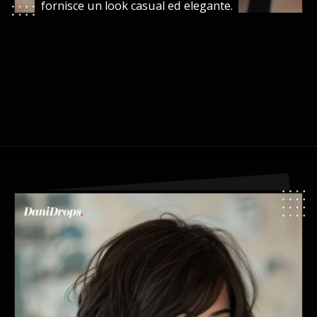
fornisce un look casual ed elegante.
fornisce un look casual ed elegante.