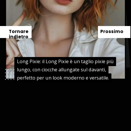
Tornare
Prossimo
indietro
Long Pixie: il Long Pixie è un taglio pixie più
Long Pixie: il Long Pixie è un taglio pixie più
lungo, con ciocche allungate sul davanti,
lungo, con ciocche allungate sul davanti,
perfetto per un look moderno e versatile.
perfetto per un look moderno e versatile.