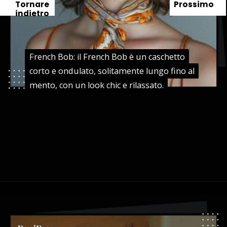
Tornare
Prossimo
indietro
French Bob: il French Bob è un caschetto
French Bob: il French Bob è un caschetto
corto e ondulato, solitamente lungo fino al
corto e ondulato, solitamente lungo fino al
mento, con un look chic e rilassato.
mento, con un look chic e rilassato.