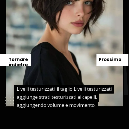
Tornare
Prossimo
indietro
Livelli testurizzati: il taglio Livelli testurizzati
Livelli testurizzati: il taglio Livelli testurizzati
aggiunge strati testurizzati ai capelli,
aggiunge strati testurizzati ai capelli,
aggiungendo volume e movimento.
aggiungendo volume e movimento.