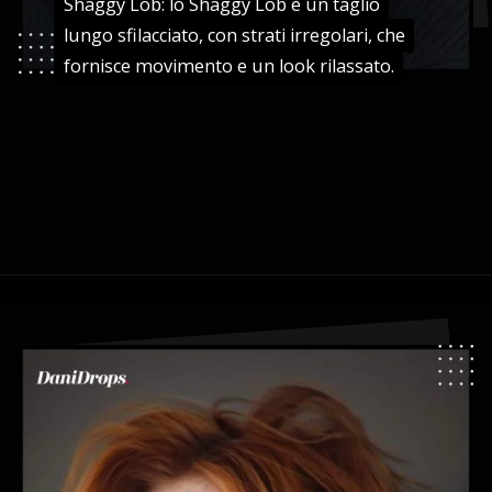
Shaggy Lob: lo Shaggy Lob è un taglio
Shaggy Lob: lo Shaggy Lob è un taglio
lungo sfilacciato, con strati irregolari, che
lungo sfilacciato, con strati irregolari, che
fornisce movimento e un look rilassato.
fornisce movimento e un look rilassato.