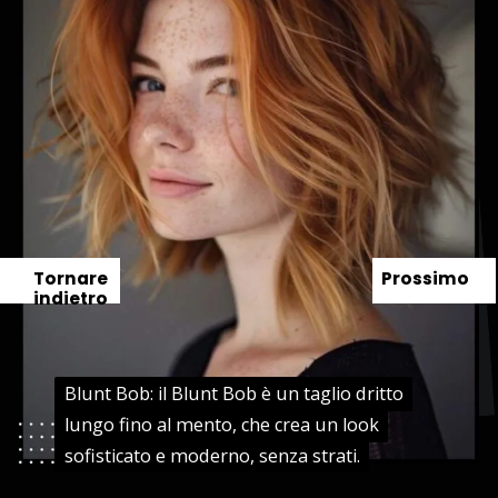
Tornare
Prossimo
indietro
Blunt Bob: il Blunt Bob è un taglio dritto
Blunt Bob: il Blunt Bob è un taglio dritto
lungo fino al mento, che crea un look
lungo fino al mento, che crea un look
sofisticato e moderno, senza strati.
sofisticato e moderno, senza strati.