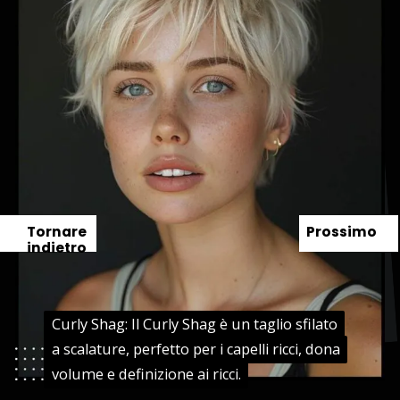
Tornare
Prossimo
indietro
Curly Shag: Il Curly Shag è un taglio sfilato
Curly Shag: Il Curly Shag è un taglio sfilato
a scalature, perfetto per i capelli ricci, dona
a scalature, perfetto per i capelli ricci, dona
volume e definizione ai ricci.
volume e definizione ai ricci.