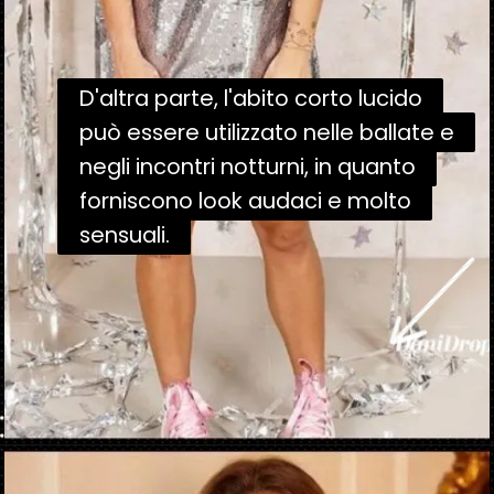
D'altra parte, l'abito corto lucido
D'altra parte, l'abito corto lucido
può essere utilizzato nelle ballate e
può essere utilizzato nelle ballate e
negli incontri notturni, in quanto
negli incontri notturni, in quanto
forniscono look audaci e molto
forniscono look audaci e molto
sensuali.
sensuali.
Apertura in corso
https://danidrops.com.br/it/vestido-brilhante-2023/