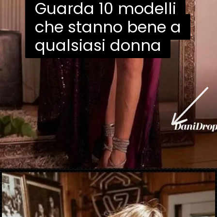
Guarda 10 modelli
Guarda 10 modelli
che stanno bene a
che stanno bene a
qualsiasi donna
qualsiasi donna
Apertura in corso
https://danidrops.com.br/it/vestido-brilhante-2023/