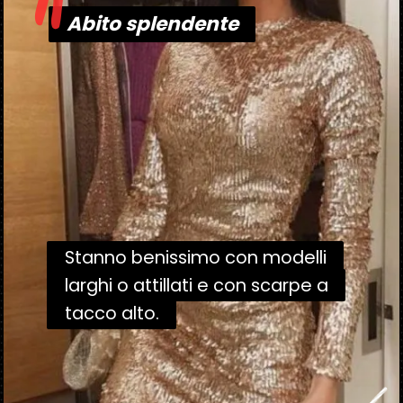
"
Abito splendente
Abito splendente
Stanno benissimo con modelli
Stanno benissimo con modelli
larghi o attillati e con scarpe a
larghi o attillati e con scarpe a
tacco alto.
tacco alto.