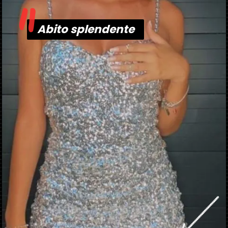
"
Abito splendente
Abito splendente