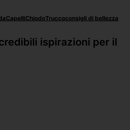
da
Capelli
Chiodo
Trucco
consigli di bellezza
edibili ispirazioni per il