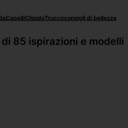
da
Capelli
Chiodo
Trucco
consigli di bellezza
di 85 ispirazioni e modelli