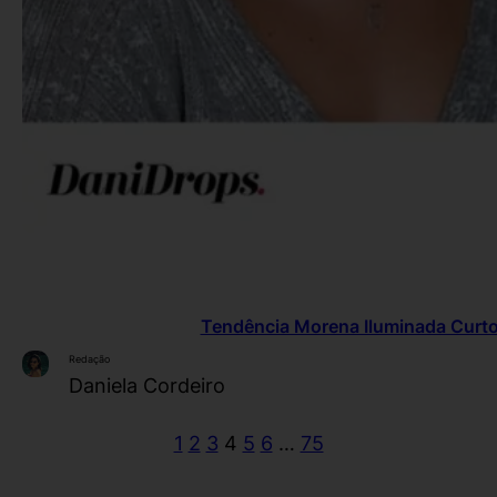
Tendência Morena Iluminada Curto
Redação
Daniela Cordeiro
1
2
3
4
5
6
…
75