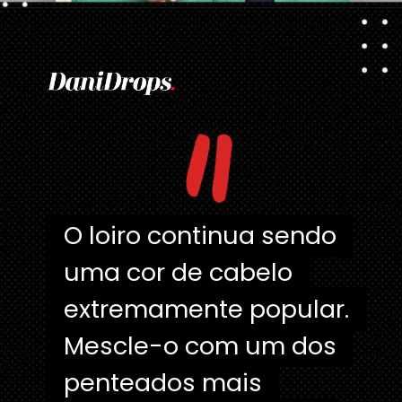
Opening
https://danidrops.com.br/tendencia-de-corte-para-cabelo-crespo-feminino/
"
O loiro continua sendo
O loiro continua sendo
uma cor de cabelo
uma cor de cabelo
extremamente popular.
extremamente popular.
Mescle-o com um dos
Mescle-o com um dos
penteados mais
penteados mais