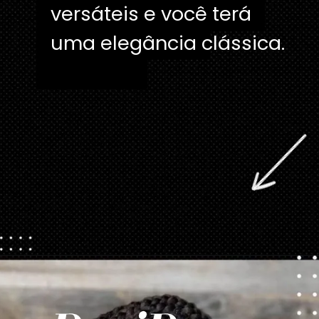
versáteis e você terá
versáteis e você terá
uma elegância
clássica.
Opening
https://danidrops.com.br/tendencia-de-corte-para-cabelo-crespo-feminino/