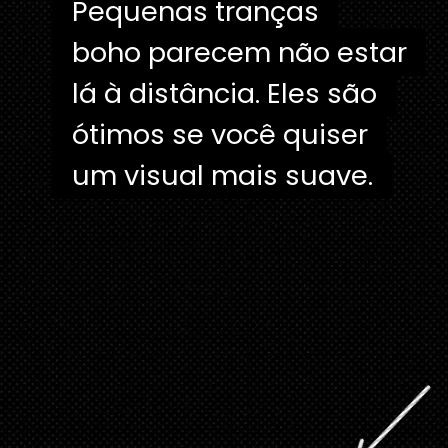
Pequenas tranças
Pequenas tranças
boho parecem não estar
boho parecem não estar
lá à distância. Eles são
lá à distância. Eles são
ótimos se você quiser
ótimos se você quiser
um visual mais suave.
um visual mais suave.