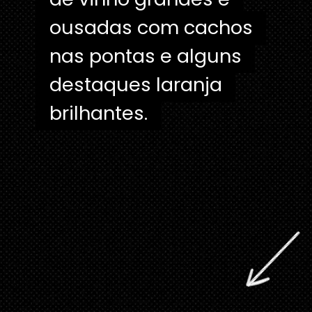
ousadas com cachos
ousadas com cachos
nas pontas e alguns
nas pontas e alguns
destaques laranja
destaques laranja
brilhantes.