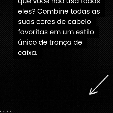
que você não usa todos
que você não usa todos
eles? Combine todas as
eles? Combine todas as
suas cores de cabelo
suas cores de cabelo
favoritas em um estilo
favoritas em um estilo
único de trança de
único de trança de
caixa.
caixa.