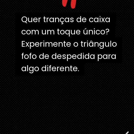
"
Quer tranças de caixa
Quer tranças de caixa
com um toque único?
com um toque único?
Experimente o triângulo
Experimente o triângulo
fofo de despedida para
fofo de despedida para
algo diferente.