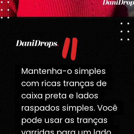
"
Opening
https://danidrops.com.br/tendencia-de-corte-para-cabelo-crespo-feminino/
Mantenha-o simples
Mantenha-o simples
com ricas tranças de
com ricas tranças de
caixa preta e lados
caixa preta e lados
raspados simples. Você
raspados simples. Você
pode usar as tranças
pode usar as tranças
varridas para um lado,
varridas para um lado,