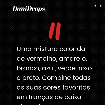
"
Uma mistura colorida
Uma mistura colorida
de vermelho, amarelo,
de vermelho, amarelo,
branco, azul, verde, roxo
branco, azul, verde, roxo
e preto. Combine todas
e preto. Combine todas
as suas cores favoritas
as suas cores favoritas
em tranças de caixa
em tranças de caixa