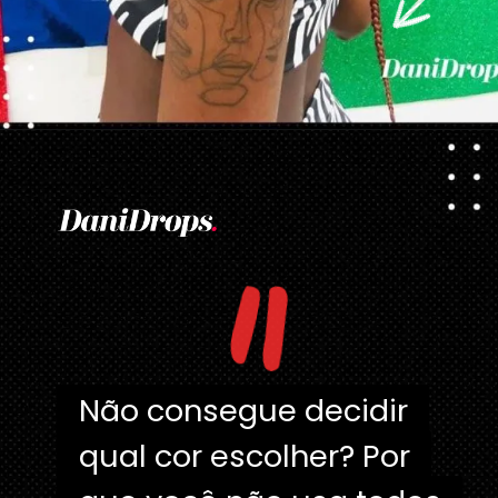
Opening
https://danidrops.com.br/tendencia-de-corte-para-cabelo-crespo-feminino/
"
Não consegue decidir
Não consegue decidir
qual cor escolher? Por
qual cor escolher? Por