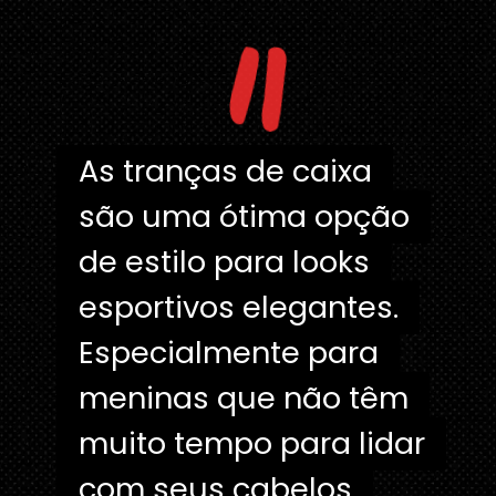
"
As tranças de caixa
As tranças de caixa
são uma ótima opção
são uma ótima opção
de estilo para looks
de estilo para looks
esportivos elegantes.
esportivos elegantes.
Especialmente para
Especialmente para
meninas que não têm
meninas que não têm
muito tempo para lidar
muito tempo para lidar
com seus cabelos
com seus cabelos