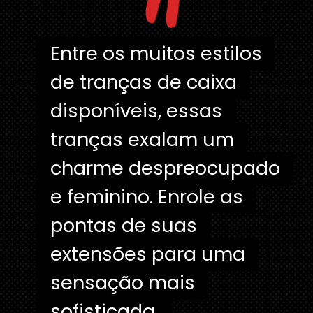
"
Entre os muitos estilos
Entre os muitos estilos
de tranças de caixa
de tranças de caixa
disponíveis, essas
disponíveis, essas
tranças exalam um
tranças exalam um
charme despreocupado
charme despreocupado
e feminino. Enrole as
e feminino. Enrole as
pontas de suas
pontas de suas
extensões para uma
extensões para uma
sensação mais
sensação mais
sofisticada.