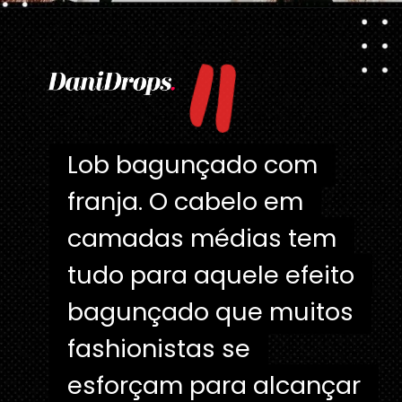
"
Opening
https://danidrops.com.br/tendencia-corte-de-cabelo-feminino-2025/
Lob bagunçado com
Lob bagunçado com
franja. O cabelo em
franja. O cabelo em
camadas médias tem
camadas médias tem
tudo para aquele efeito
tudo para aquele efeito
bagunçado que muitos
bagunçado que muitos
fashionistas se
fashionistas se
esforçam para alcançar
esforçam para alcançar