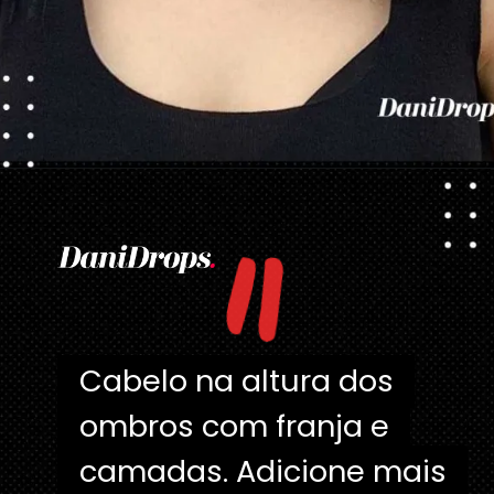
"
Opening
https://danidrops.com.br/tendencia-corte-de-cabelo-feminino-2025/
Cabelo na altura dos
Cabelo na altura dos
ombros com franja e
ombros com franja e
camadas. Adicione mais
camadas. Adicione mais