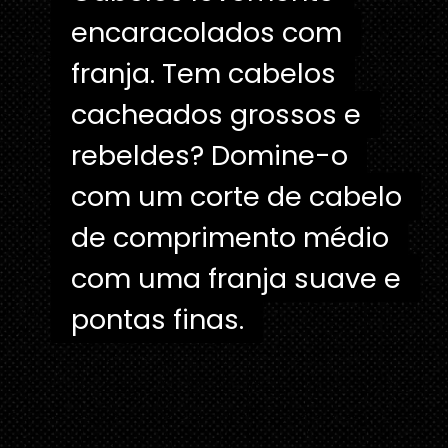
encaracolados com
encaracolados com
franja. Tem cabelos
franja. Tem cabelos
cacheados grossos e
cacheados grossos e
rebeldes? Domine-o
rebeldes? Domine-o
com um corte de cabelo
com um corte de cabelo
de comprimento médio
de comprimento médio
com uma franja suave e
com uma franja suave e
pontas finas.