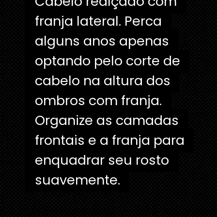
Cabelo realçado com
Cabelo realçado com
franja lateral. Perca
franja lateral. Perca
alguns anos apenas
alguns anos apenas
optando pelo corte de
optando pelo corte de
cabelo na altura dos
cabelo na altura dos
ombros com franja.
ombros com franja.
Organize as camadas
Organize as camadas
frontais e a franja para
frontais e a franja para
enquadrar seu rosto
enquadrar seu rosto
suavemente.