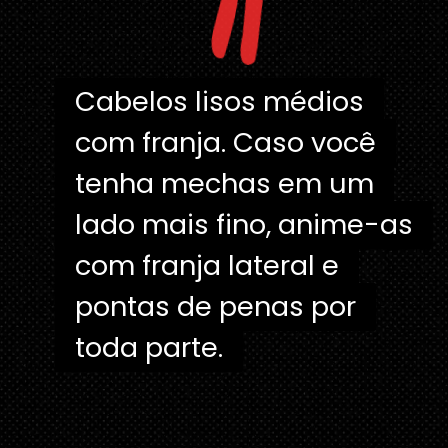
"
Cabelos lisos médios
Cabelos lisos médios
com franja. Caso você
com franja. Caso você
tenha mechas em um
tenha mechas em um
lado mais fino, anime-as
lado mais fino, anime-as
com franja lateral e
com franja lateral e
pontas de penas por
pontas de penas por
toda parte.