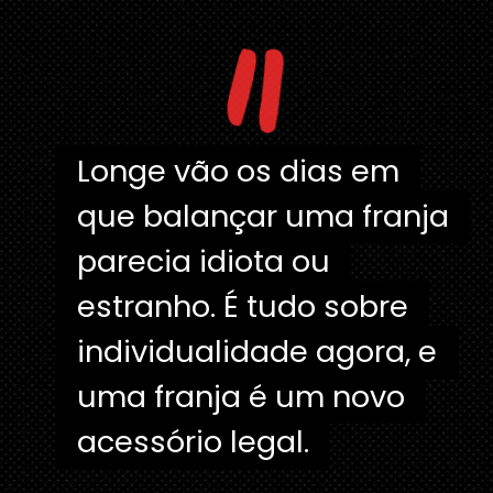
"
Longe vão os dias em
Longe vão os dias em
que balançar uma franja
que balançar uma franja
parecia idiota ou
parecia idiota ou
estranho. É tudo sobre
estranho. É tudo sobre
individualidade agora, e
individualidade agora, e
uma franja é um novo
uma franja é um novo
acessório legal.