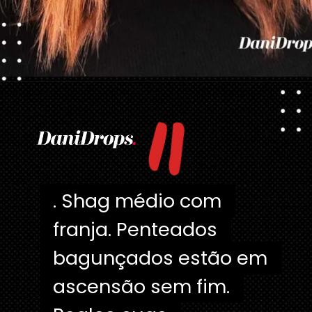
"
Opening
https://danidrops.com.br/tendencia-corte-de-cabelo-feminino-2025/
. Shag médio com
. Shag médio com
franja. Penteados
franja. Penteados
bagunçados estão em
bagunçados estão em
ascensão sem fim.
ascensão sem fim.