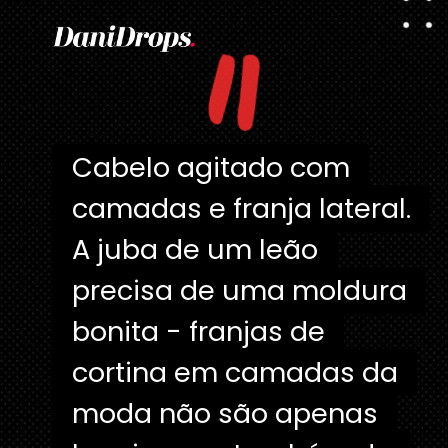
"
Cabelo agitado com
Cabelo agitado com
camadas e franja lateral.
camadas e franja lateral.
A juba de um leão
A juba de um leão
precisa de uma moldura
precisa de uma moldura
bonita - franjas de
bonita - franjas de
cortina em camadas da
cortina em camadas da
moda não são apenas
moda não são apenas