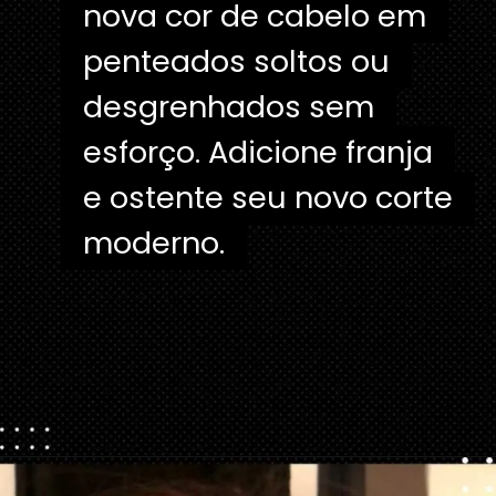
nova cor de cabelo em
nova cor de cabelo em
penteados soltos ou
penteados soltos ou
desgrenhados sem
desgrenhados sem
esforço. Adicione franja
esforço. Adicione franja
e ostente seu novo corte
e ostente seu novo corte
moderno.
Opening
https://danidrops.com.br/tendencia-corte-de-cabelo-feminino-2025/