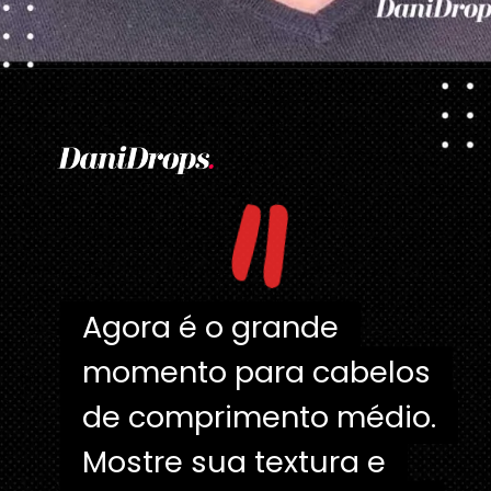
Opening
https://danidrops.com.br/tendencia-corte-de-cabelo-feminino-2025/
"
Agora é o grande
Agora é o grande
momento para cabelos
momento para cabelos
de comprimento médio.
de comprimento médio.
Mostre sua textura e
Mostre sua textura e