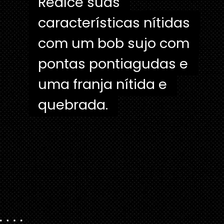
Realce suas
Realce suas
características nítidas
características nítidas
com um bob sujo com
com um bob sujo com
pontas pontiagudas e
pontas pontiagudas e
uma franja nítida e
uma franja nítida e
quebrada.