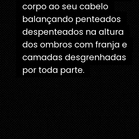
corpo ao seu cabelo
corpo ao seu cabelo
balançando penteados
balançando penteados
despenteados na altura
despenteados na altura
dos ombros com franja e
dos ombros com franja e
camadas desgrenhadas
camadas desgrenhadas
por toda parte.