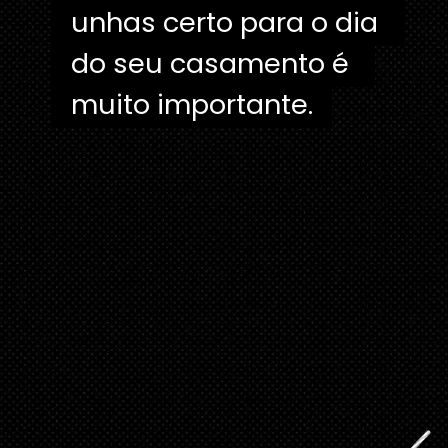
unhas certo para o dia 
unhas certo para o dia 
do seu casamento é 
do seu casamento é 
muito importante.
muito importante. 