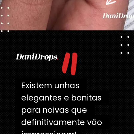
"
Opening
https://danidrops.com.br/category/tendencia-de-unhas/
Existem unhas 
Existem unhas 
elegantes e bonitas 
elegantes e bonitas 
para noivas que 
para noivas que 
definitivamente vão 
definitivamente vão 