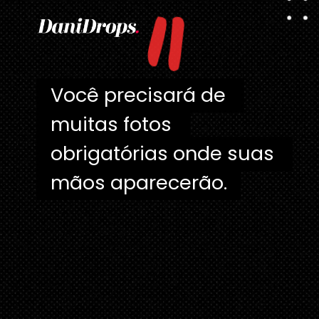
"
Você precisará de 
Você precisará de 
muitas fotos 
muitas fotos 
obrigatórias onde suas 
obrigatórias onde suas 
mãos aparecerão.
mãos aparecerão.