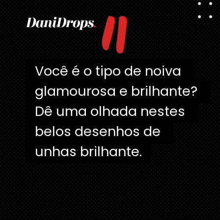
"
Você é o tipo de noiva 
Você é o tipo de noiva 
glamourosa e brilhante? 
glamourosa e brilhante? 
Dê uma olhada nestes 
Dê uma olhada nestes 
belos desenhos de 
belos desenhos de 
unhas brilhante.
unhas brilhante.