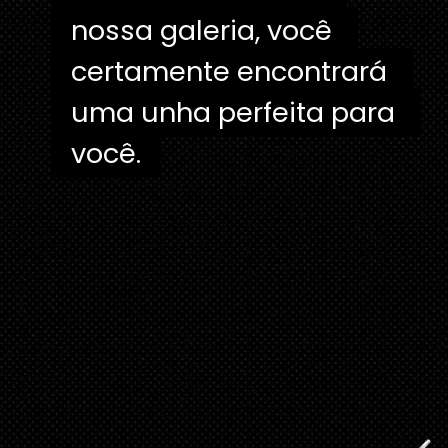
nossa galeria, você 
nossa galeria, você 
certamente encontrará 
certamente encontrará 
uma unha perfeita para 
uma unha perfeita para 
você.
você.