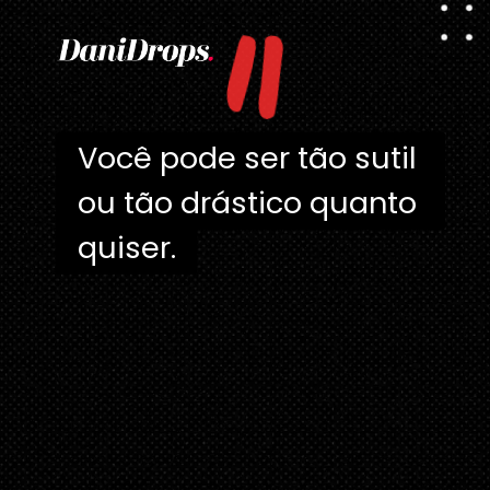
"
Você pode ser tão sutil 
Você pode ser tão sutil 
ou tão drástico quanto 
ou tão drástico quanto 
quiser.
quiser.