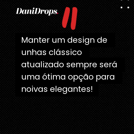
"
Manter um design de 
Manter um design de 
unhas clássico 
unhas clássico 
atualizado sempre será 
atualizado sempre será 
uma ótima opção para 
uma ótima opção para 
noivas elegantes!
noivas elegantes!