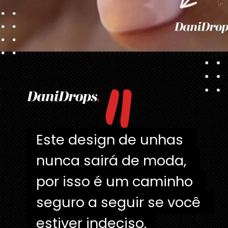
"
Opening
https://danidrops.com.br/category/tendencia-de-unhas/
Este design de unhas 
Este design de unhas 
nunca sairá de moda, 
nunca sairá de moda, 
por isso é um caminho 
por isso é um caminho 
seguro a seguir se você 
seguro a seguir se você 
estiver indeciso.
estiver indeciso.