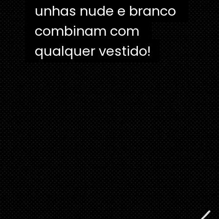
unhas nude e branco 
unhas nude e branco 
combinam com 
combinam com 
qualquer vestido!
qualquer vestido!