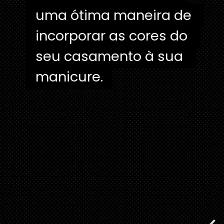
uma ótima maneira de 
uma ótima maneira de 
incorporar as cores do 
incorporar as cores do 
seu casamento à sua 
seu casamento à sua 
manicure.
manicure. 