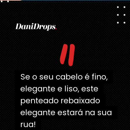
Opening
https://danidrops.com.br/tendencia-corte-de-cabelo-feminino-2025/
"
Se o seu cabelo é fino,
Se o seu cabelo é fino,
elegante e liso, este
elegante e liso, este
penteado rebaixado
penteado rebaixado
elegante estará na sua
elegante estará na sua
rua!