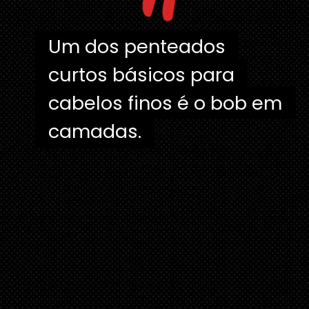
"
Um dos penteados
Um dos penteados
curtos básicos para
curtos básicos para
cabelos finos é o bob em
cabelos finos é o bob em
camadas.