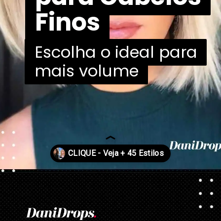
Finos
Finos
Escolha o ideal para
Escolha o ideal para
mais volume
mais volume
Opening
https://danidrops.com.br/tendencia-corte-de-cabelo-feminino-2025/