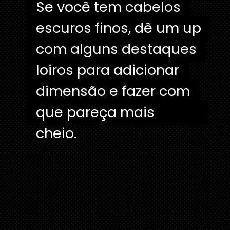
Se você tem cabelos
Se você tem cabelos
escuros finos, dê um up
escuros finos, dê um up
com alguns destaques
com alguns destaques
loiros para adicionar
loiros para adicionar
dimensão e fazer com
dimensão e fazer com
que pareça mais cheio.
que pareça mais
cheio.