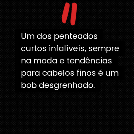
"
Um dos penteados
Um dos penteados
curtos infalíveis, sempre
curtos infalíveis, sempre
na moda e tendências
na moda e tendências
para cabelos finos é um
para cabelos finos é um
bob desgrenhado.