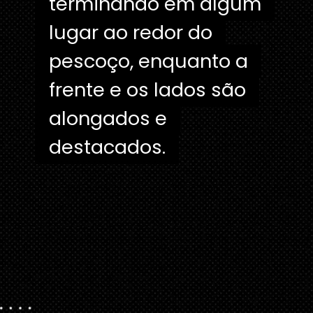
terminando em algum
terminando em algum
lugar ao redor do
lugar ao redor do
pescoço, enquanto a
pescoço, enquanto a
frente e os lados são
frente e os lados são
alongados e
alongados e
destacados.