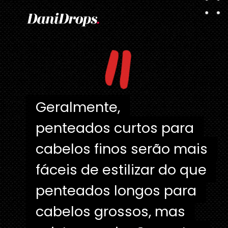
"
Geralmente,
Geralmente,
penteados curtos para
penteados curtos para
cabelos finos serão mais
cabelos finos serão mais
fáceis de estilizar do que
fáceis de estilizar do que
penteados longos para
penteados longos para
cabelos grossos, mas
cabelos grossos, mas