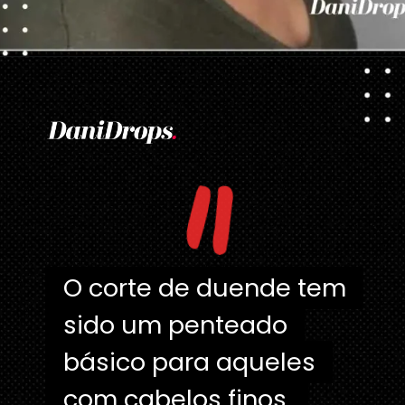
Opening
https://danidrops.com.br/tendencia-corte-de-cabelo-feminino-2025/
"
O corte de duende tem
O corte de duende tem
sido um penteado
sido um penteado
básico para aqueles
básico para aqueles
com cabelos finos,
com cabelos finos,