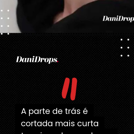
Opening
https://danidrops.com.br/tendencia-corte-de-cabelo-feminino-2025/
"
A parte de trás é
A parte de trás é
cortada mais curta
cortada mais curta