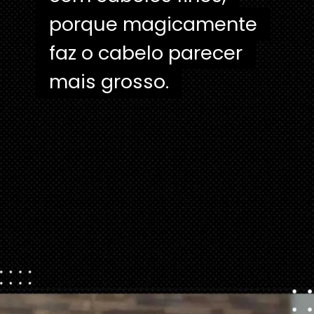
porque magicamente
porque magicamente
faz o cabelo parecer
faz o cabelo parecer
mais grosso.
Opening
https://danidrops.com.br/tendencia-corte-de-cabelo-feminino-2025/