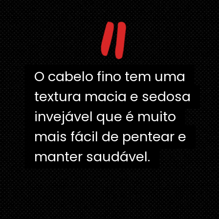
"
O cabelo fino tem uma
O cabelo fino tem uma
textura macia e sedosa
textura macia e sedosa
invejável que é muito
invejável que é muito
mais fácil de pentear e
mais fácil de pentear e
manter saudável.