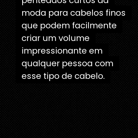
penteados curtos da
penteados curtos da
moda para cabelos finos
moda para cabelos finos
que podem facilmente
que podem facilmente
criar um volume
criar um volume
impressionante em
impressionante em
qualquer pessoa com
qualquer pessoa com
esse tipo de cabelo.