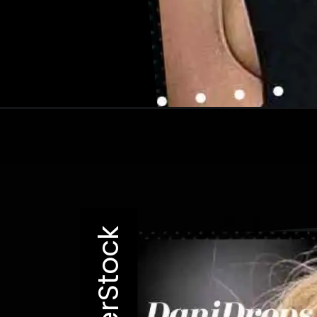
Opening
https://danidrops.com.br/category/cabelo/