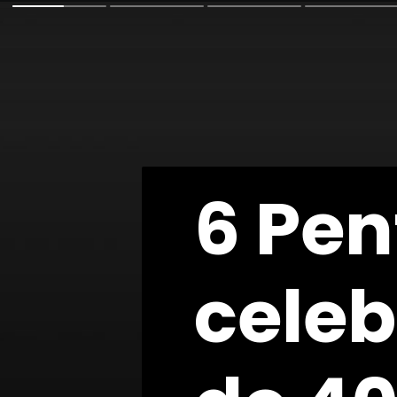
6 Pen
6 Pen
cele
cele