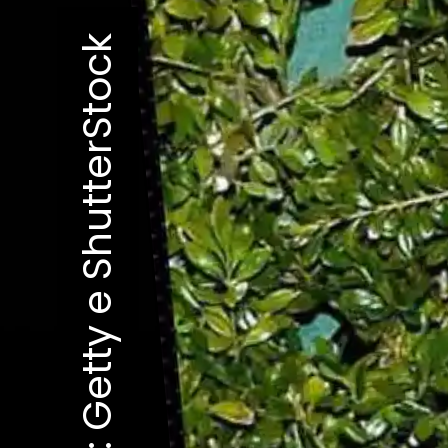
Imagem: Getty e ShutterStock
Imagem: Getty e ShutterStock