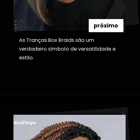
próximo
As Tranças Box Braids são um
As Tranças Box Braids são um
verdadeiro símbolo de versatilidade e
verdadeiro símbolo de versatilidade e
estilo.
estilo.
Opening
https://danidrops.com.br/corte-de-cabelo-afro-2023/