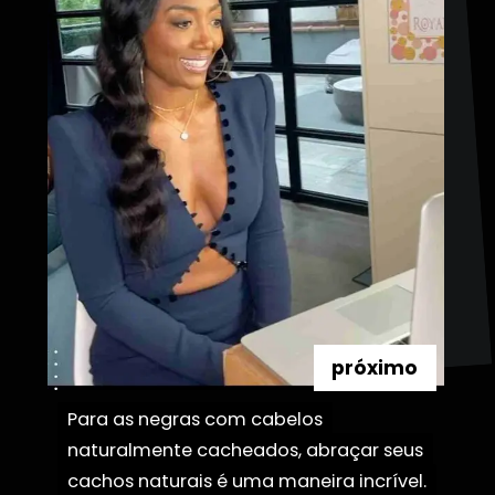
próximo
Para as negras com cabelos
Para as negras com cabelos
naturalmente cacheados, abraçar seus
naturalmente cacheados, abraçar seus
cachos naturais é uma maneira incrível.
cachos naturais é uma maneira incrível.