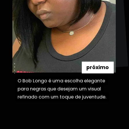
próximo
O Bob Longo é uma escolha elegante
O Bob Longo é uma escolha elegante
para negras que desejam um visual
para negras que desejam um visual
refinado com um toque de juventude.
refinado com um toque de juventude.