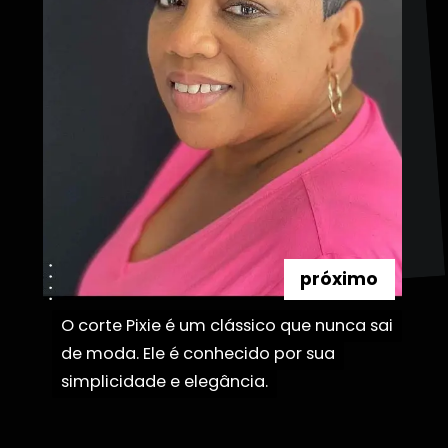
próximo
O corte Pixie é um clássico que nunca sai
O corte Pixie é um clássico que nunca sai
de moda. Ele é conhecido por sua
de moda. Ele é conhecido por sua
simplicidade e elegância.
simplicidade e elegância.