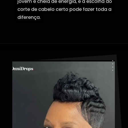
jovem e cheia de energia, e a escolha do
jovem e cheia de energia, e a escolha do
corte de cabelo certo pode fazer toda a
corte de cabelo certo pode fazer toda a
diferença.
diferença.
Opening
https://danidrops.com.br/corte-de-cabelo-afro-2023/