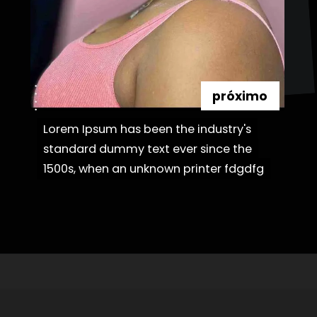
próximo
Lorem Ipsum has been the industry's
Lorem Ipsum has been the industry's
standard dummy text ever since the
standard dummy text ever since the
1500s, when an unknown printer fdgdfg
1500s, when an unknown printer fdgdfg
Opening
https://danidrops.com.br/corte-de-cabelo-afro-2023/