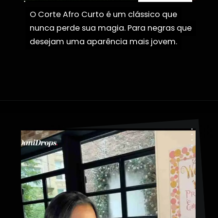
O Corte Afro Curto é um clássico que
O Corte Afro Curto é um clássico que
nunca perde sua magia. Para negras que
nunca perde sua magia. Para negras que
desejam uma aparência mais jovem.
desejam uma aparência mais jovem.
Opening
https://danidrops.com.br/corte-de-cabelo-afro-2023/