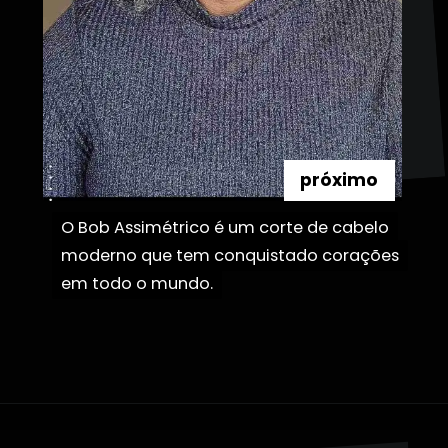
próximo
O Bob Assimétrico é um corte de cabelo
O Bob Assimétrico é um corte de cabelo
moderno que tem conquistado corações
moderno que tem conquistado corações
em todo o mundo.
em todo o mundo.
Opening
https://danidrops.com.br/corte-de-cabelo-afro-2023/