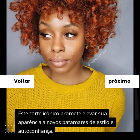
Voltar
próximo
Este corte icônico promete elevar sua
Este corte icônico promete elevar sua
aparência a novos patamares de estilo e
aparência a novos patamares de estilo e
autoconfiança.
autoconfiança.