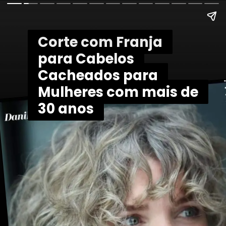
Corte com Franja
Corte com Franja
para Cabelos
para Cabelos
Cacheados para
Cacheados para
Mulheres com mais de
Mulheres com mais de
30 anos
30 anos