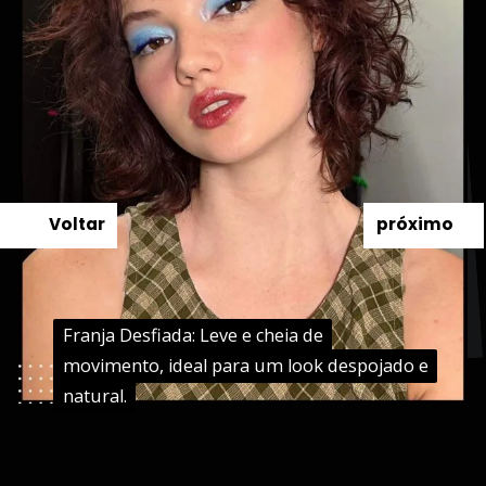
Voltar
próximo
Franja Desfiada: Leve e cheia de
Franja Desfiada: Leve e cheia de
movimento, ideal para um look despojado e
movimento, ideal para um look despojado e
natural.
natural.