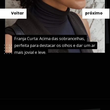
Voltar
próximo
Franja Curta: Acima das sobrancelhas,
Franja Curta: Acima das sobrancelhas,
perfeita para destacar os olhos e dar um ar
perfeita para destacar os olhos e dar um ar
mais jovial e leve.
mais jovial e leve.