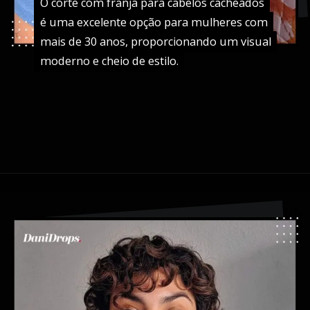
O corte com franja para cabelos cacheados
O corte com franja para cabelos cacheados
é uma excelente opção para mulheres com
é uma excelente opção para mulheres com
mais de 30 anos, proporcionando um visual
mais de 30 anos, proporcionando um visual
moderno e cheio de estilo.
moderno e cheio de estilo.