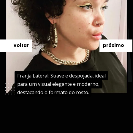
Voltar
próximo
Franja Lateral: Suave e despojada, ideal
Franja Lateral: Suave e despojada, ideal
para um visual elegante e moderno,
para um visual elegante e moderno,
destacando o formato do rosto.
destacando o formato do rosto.