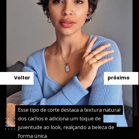
Voltar
próximo
Esse tipo de corte destaca a textura natural
Esse tipo de corte destaca a textura natural
dos cachos e adiciona um toque de
dos cachos e adiciona um toque de
juventude ao look, realçando a beleza de
juventude ao look, realçando a beleza de
forma única.
forma única.