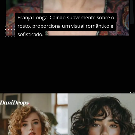
Franja Longa: Caindo suavemente sobre o
Franja Longa: Caindo suavemente sobre o
rosto, proporciona um visual romântico e
rosto, proporciona um visual romântico e
sofisticado.
sofisticado.