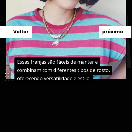
Voltar
próximo
Essas franjas são fáceis de manter e
Essas franjas são fáceis de manter e
combinam com diferentes tipos de rosto,
combinam com diferentes tipos de rosto,
oferecendo versatilidade e estilo.
oferecendo versatilidade e estilo.