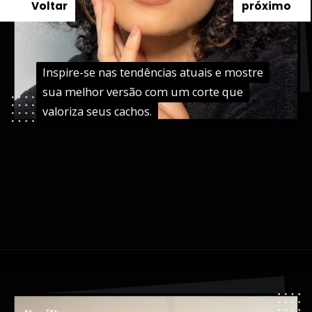
Voltar
próximo
Inspire-se nas tendências atuais e mostre
Inspire-se nas tendências atuais e mostre
sua melhor versão com um corte que
sua melhor versão com um corte que
valoriza seus cachos.
valoriza seus cachos.