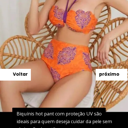
Voltar
próximo
Biquínis hot pant com proteção UV são
Biquínis hot pant com proteção UV são
ideais para quem deseja cuidar da pele sem
ideais para quem deseja cuidar da pele sem