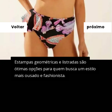
Voltar
próximo
Estampas geométricas e listradas são
Estampas geométricas e listradas são
ótimas opções para quem busca um estilo
ótimas opções para quem busca um estilo
mais ousado e fashionista.
mais ousado e fashionista.