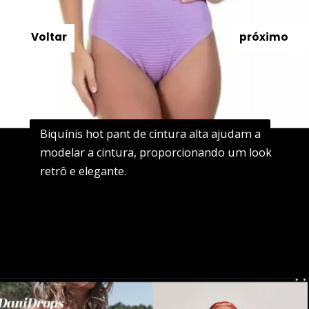
Voltar
próximo
Biquínis hot pant de cintura alta ajudam a
Biquínis hot pant de cintura alta ajudam a
modelar a cintura, proporcionando um look
modelar a cintura, proporcionando um look
retrô e elegante.
retrô e elegante.