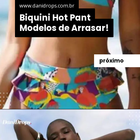
www.danidrops.com.br
www.danidrops.com.br
Biquini Hot Pant
Biquini Hot Pant
Modelos de Arrasar!
Modelos de Arrasar!
próximo