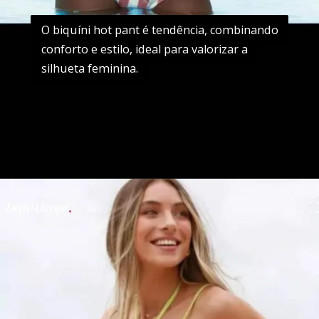
O biquíni hot pant é tendência, combinando
O biquíni hot pant é tendência, combinando
conforto e estilo, ideal para valorizar a
conforto e estilo, ideal para valorizar a
silhueta feminina.
silhueta feminina.