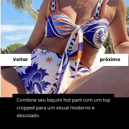
Voltar
próximo
Combine seu biquíni hot pant com um top
Combine seu biquíni hot pant com um top
cropped para um visual moderno e
cropped para um visual moderno e
descolado.
descolado.