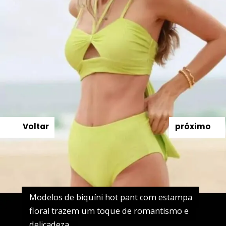
Voltar
próximo
Modelos de biquíni hot pant com estampa
Modelos de biquíni hot pant com estampa
floral trazem um toque de romantismo e
floral trazem um toque de romantismo e
delicadeza.
delicadeza.