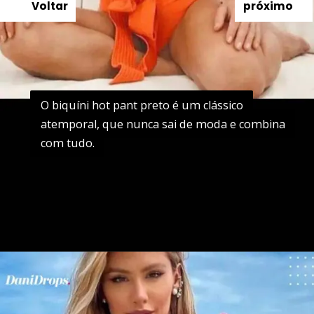
Voltar
próximo
O biquíni hot pant preto é um clássico
O biquíni hot pant preto é um clássico
atemporal, que nunca sai de moda e combina
atemporal, que nunca sai de moda e combina
com tudo.
com tudo.