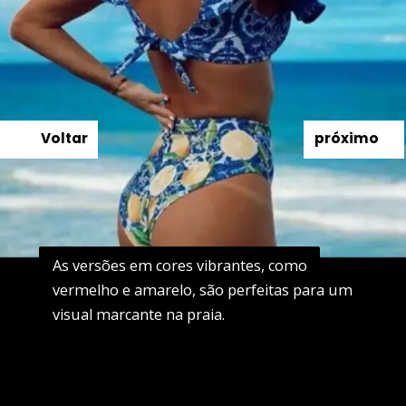
Voltar
próximo
As versões em cores vibrantes, como
As versões em cores vibrantes, como
vermelho e amarelo, são perfeitas para um
vermelho e amarelo, são perfeitas para um
visual marcante na praia.
visual marcante na praia.