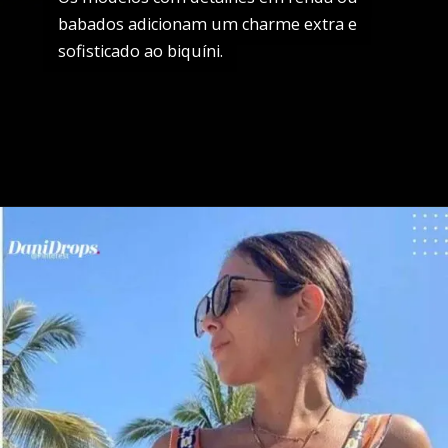
babados adicionam um charme extra e
babados adicionam um charme extra e
sofisticado ao biquíni.
sofisticado ao biquíni.