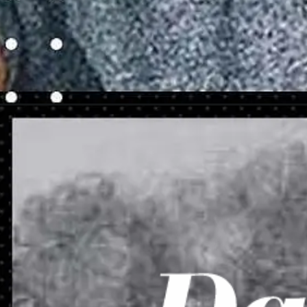
Opening
https://danidrops.com.br/loiro-acinzentado/