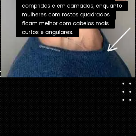
compridos e em camadas, enquanto
compridos e em camadas, enquanto
mulheres com rostos quadrados
mulheres com rostos quadrados
ficam melhor com cabelos mais
ficam melhor com cabelos mais
curtos e angulares.
curtos e angulares.
Opening
https://danidrops.com.br/corte-de-cabelo-para-mulheres-com-mais-de-50-anos/