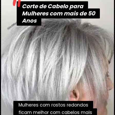
"
Corte de Cabelo para
Corte de Cabelo para
Mulheres com mais de 50
Mulheres com mais de 50
Anos
Anos
Mulheres com rostos redondos
Mulheres com rostos redondos
ficam melhor com cabelos mais
ficam melhor com cabelos mais