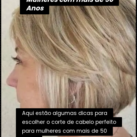
Anos
Anos
Aqui estão algumas dicas para
Aqui estão algumas dicas para
escolher o corte de cabelo perfeito
escolher o corte de cabelo perfeito
para mulheres com mais de 50
para mulheres com mais de 50