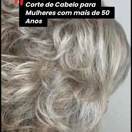
"
Corte de Cabelo para
Corte de Cabelo para
Mulheres com mais de 50
Mulheres com mais de 50
Anos
Anos